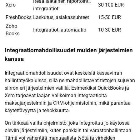
Reaaliaikainen raportointi,
Xero
30-100 EUR
integraatiot
FreshBooks
Laskutus, asiakassuhteet
15-50 EUR
Zoho
Integraatiot, automaatio
10-30 EUR
Books
Integraatiomahdollisuudet muiden järjestelmien
kanssa
Integraatiomahdollisuudet ovat keskeisiä kassavirran
hallintatyökaluissa, sillä ne mahdollistavat tietojen sujuvan
siirron eri järjestelmien välillä. Esimerkiksi QuickBooks ja
Xero tarjoavat laajan valikoiman integraatioita
maksujärjestelmiin ja CRM-ohjelmistoihin, mikä parantaa
käytettävyyttä ja tehokkuutta.
On tärkeää valita ohjelmisto, joka integroituu jo käytössä
oleviin järjestelmiin, kuten pankkiin tai varastonhallintaan.
Tämä voi vähentää manuaalista työtä ja virheiden