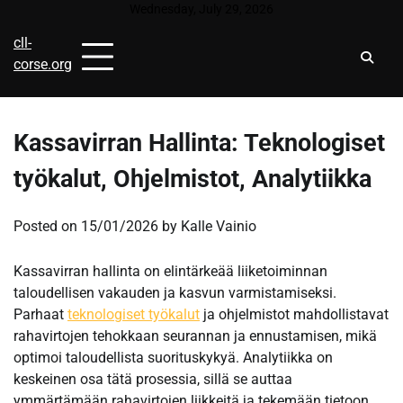
Skip
Wednesday, July 29, 2026
to
cll-
content
corse.org
Kassavirran Hallinta: Teknologiset
työkalut, Ohjelmistot, Analytiikka
Posted on
15/01/2026
by
Kalle Vainio
Kassavirran hallinta on elintärkeää liiketoiminnan
taloudellisen vakauden ja kasvun varmistamiseksi.
Parhaat
teknologiset työkalut
ja ohjelmistot mahdollistavat
rahavirtojen tehokkaan seurannan ja ennustamisen, mikä
optimoi taloudellista suorituskykyä. Analytiikka on
keskeinen osa tätä prosessia, sillä se auttaa
ymmärtämään rahavirtojen liikkeitä ja tekemään tietoon