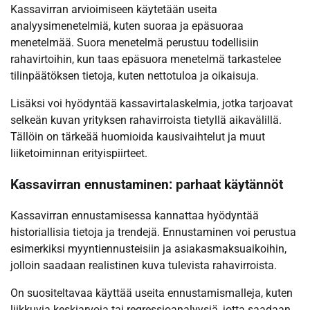
Kassavirran arvioimiseen käytetään useita
analyysimenetelmiä, kuten suoraa ja epäsuoraa
menetelmää. Suora menetelmä perustuu todellisiin
rahavirtoihin, kun taas epäsuora menetelmä tarkastelee
tilinpäätöksen tietoja, kuten nettotuloa ja oikaisuja.
Lisäksi voi hyödyntää kassavirtalaskelmia, jotka tarjoavat
selkeän kuvan yrityksen rahavirroista tietyllä aikavälillä.
Tällöin on tärkeää huomioida kausivaihtelut ja muut
liiketoiminnan erityispiirteet.
Kassavirran ennustaminen: parhaat käytännöt
Kassavirran ennustamisessa kannattaa hyödyntää
historiallisia tietoja ja trendejä. Ennustaminen voi perustua
esimerkiksi myyntiennusteisiin ja asiakasmaksuaikoihin,
jolloin saadaan realistinen kuva tulevista rahavirroista.
On suositeltavaa käyttää useita ennustamismalleja, kuten
liikkuvia keskiarvoja tai regressioanalyysiä, jotta saadaan