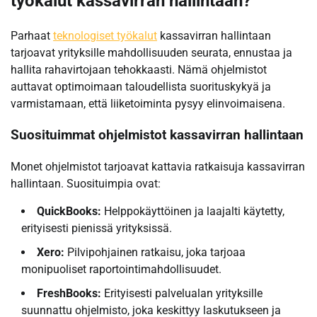
työkalut kassavirran hallintaan?
Parhaat
teknologiset työkalut
kassavirran hallintaan
tarjoavat yrityksille mahdollisuuden seurata, ennustaa ja
hallita rahavirtojaan tehokkaasti. Nämä ohjelmistot
auttavat optimoimaan taloudellista suorituskykyä ja
varmistamaan, että liiketoiminta pysyy elinvoimaisena.
Suosituimmat ohjelmistot kassavirran hallintaan
Monet ohjelmistot tarjoavat kattavia ratkaisuja kassavirran
hallintaan. Suosituimpia ovat:
QuickBooks:
Helppokäyttöinen ja laajalti käytetty,
erityisesti pienissä yrityksissä.
Xero:
Pilvipohjainen ratkaisu, joka tarjoaa
monipuoliset raportointimahdollisuudet.
FreshBooks:
Erityisesti palvelualan yrityksille
suunnattu ohjelmisto, joka keskittyy laskutukseen ja