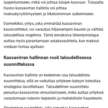
laajentumiseen, mikä voi johtaa tulojen kasvuun. Toisaalta
huono kassavirran hallinta voi johtaa
maksukyvyttömyyteen ja liiketoiminnan sulkemiseen.
Esimerkiksi, yritys, joka ymmärtää kassavirran
kausivaihtelut, voi varautua hiljaisempiin kausiin ja välttää
taloudellisia ongelmia. Tämä ennakoiva lähestymistapa
auttaa myös parantamaan asiakassuhteita, kun maksut
voidaan hoitaa ajallaan.
Kassavirran hallinnan rooli taloudellisessa
suunnittelussa
Kassavirran hallinta on keskeinen osa taloudellista
suunnittelua, sillä se vaikuttaa yrityksen kykyyn toteuttaa
strategisia tavoitteitaan. Taloudellinen suunnittelu
perustuu kassavirran ennustamiseen, mikä auttaa yrityksiä
varautumaan tuleviin tarpeisiin ja mahdollisiin haasteisiin.
Strateginen suunnittelu, joka perustuu kassavirran