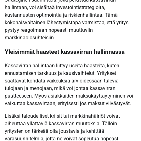
hallintaan, voi sisältää investointistrategioita,
kustannusten optimointia ja riskienhallintaa. Tämä
kokonaisvaltainen lähestymistapa varmistaa, että yritys
pystyy reagoimaan nopeasti muuttuviin
markkinaolosuhteisiin.
Yleisimmät haasteet kassavirran hallinnassa
Kassavirran hallintaan liittyy useita haasteita, kuten
ennustamisen tarkkuus ja kausivaihtelut. Yritykset
saattavat kohdata vaikeuksia arvioidessaan tulevia
tulojaan ja menojaan, mikä voi johtaa kassavirran
puutteeseen. Myös asiakkaiden maksukäyttäytyminen voi
vaikuttaa kassavirtaan, erityisesti jos maksut viivästyvät.
Lisäksi taloudelliset kriisit tai markkinahäiriöt voivat
aiheuttaa yllättäviä kassavirran muutoksia. Tällöin
yritysten on tärkeää olla joustavia ja kehittää
varasuunnitelmia, jotta ne voivat sopeutua nopeasti