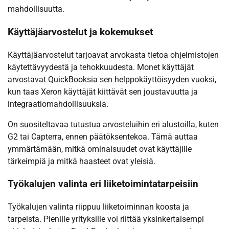
mahdollisuutta.
Käyttäjäarvostelut ja kokemukset
Käyttäjäarvostelut tarjoavat arvokasta tietoa ohjelmistojen
käytettävyydestä ja tehokkuudesta. Monet käyttäjät
arvostavat QuickBooksia sen helppokäyttöisyyden vuoksi,
kun taas Xeron käyttäjät kiittävät sen joustavuutta ja
integraatiomahdollisuuksia.
On suositeltavaa tutustua arvosteluihin eri alustoilla, kuten
G2 tai Capterra, ennen päätöksentekoa. Tämä auttaa
ymmärtämään, mitkä ominaisuudet ovat käyttäjille
tärkeimpiä ja mitkä haasteet ovat yleisiä.
Työkalujen valinta eri liiketoimintatarpeisiin
Työkalujen valinta riippuu liiketoiminnan koosta ja
tarpeista. Pienille yrityksille voi riittää yksinkertaisempi