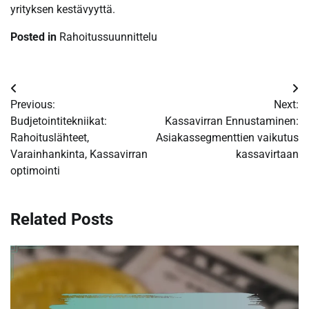
yrityksen kestävyyttä.
Posted in
Rahoitussuunnittelu
Post
Previous:
Next:
navigation
Budjetointitekniikat:
Kassavirran Ennustaminen:
Rahoituslähteet,
Asiakassegmenttien vaikutus
Varainhankinta, Kassavirran
kassavirtaan
optimointi
Related Posts