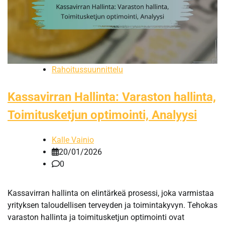
Rahoitussuunnittelu
Kassavirran Hallinta: Varaston hallinta,
Toimitusketjun optimointi, Analyysi
Kalle Vainio
20/01/2026
0
Kassavirran hallinta on elintärkeä prosessi, joka varmistaa
yrityksen taloudellisen terveyden ja toimintakyvyn. Tehokas
varaston hallinta ja toimitusketjun optimointi ovat