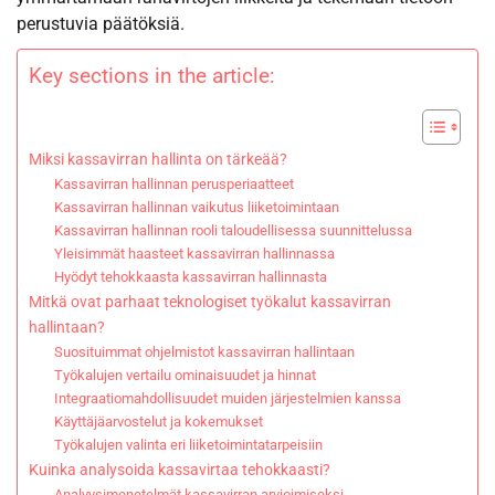
perustuvia päätöksiä.
Key sections in the article:
Miksi kassavirran hallinta on tärkeää?
Kassavirran hallinnan perusperiaatteet
Kassavirran hallinnan vaikutus liiketoimintaan
Kassavirran hallinnan rooli taloudellisessa suunnittelussa
Yleisimmät haasteet kassavirran hallinnassa
Hyödyt tehokkaasta kassavirran hallinnasta
Mitkä ovat parhaat teknologiset työkalut kassavirran
hallintaan?
Suosituimmat ohjelmistot kassavirran hallintaan
Työkalujen vertailu ominaisuudet ja hinnat
Integraatiomahdollisuudet muiden järjestelmien kanssa
Käyttäjäarvostelut ja kokemukset
Työkalujen valinta eri liiketoimintatarpeisiin
Kuinka analysoida kassavirtaa tehokkaasti?
Analyysimenetelmät kassavirran arvioimiseksi