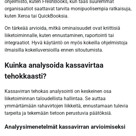
ohjelmisto, kuten FreshBooks, kun taas suuremmat
organisaatiot saattavat tarvita monipuolisempia ratkaisuja,
kuten Xeroa tai QuickBooksia.
On tärkeää arvioida, mitkä ominaisuudet ovat kriittisiä
liiketoiminnalle, kuten ennustaminen, raportointi tai
integraatiot. Hyvä käytäntö on myös kokeilla ohjelmistoja
ilmaisilla kokeiluversioilla ennen sitoutumista.
Kuinka analysoida kassavirtaa
tehokkaasti?
Kassavirran tehokas analysointi on keskeinen osa
liiketoiminnan taloudellista hallintaa. Se auttaa
ymmärtämään rahavirtojen liikkeitä, ennustamaan tulevia
tarpeita ja tekemään tietoon perustuvia päätöksiä.
Analyysimenetelmät kassavirran arvioimiseksi