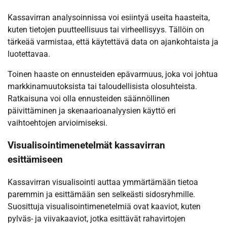
Kassavirran analysoinnissa voi esiintyä useita haasteita,
kuten tietojen puutteellisuus tai virheellisyys. Tällöin on
tärkeää varmistaa, että käytettävä data on ajankohtaista ja
luotettavaa.
Toinen haaste on ennusteiden epävarmuus, joka voi johtua
markkinamuutoksista tai taloudellisista olosuhteista.
Ratkaisuna voi olla ennusteiden säännöllinen
päivittäminen ja skenaarioanalyysien käyttö eri
vaihtoehtojen arvioimiseksi.
Visualisointimenetelmät kassavirran
esittämiseen
Kassavirran visualisointi auttaa ymmärtämään tietoa
paremmin ja esittämään sen selkeästi sidosryhmille.
Suosittuja visualisointimenetelmiä ovat kaaviot, kuten
pylväs- ja viivakaaviot, jotka esittävät rahavirtojen