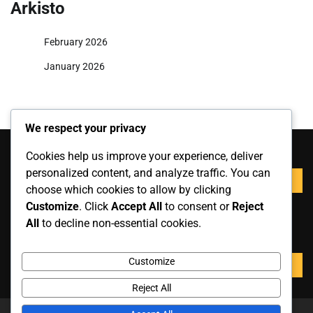
Arkisto
February 2026
January 2026
We respect your privacy
Haku
Cookies help us improve your experience, deliver
personalized content, and analyze traffic. You can
Search
choose which cookies to allow by clicking
for:
Customize
. Click
Accept All
to consent or
Reject
Haku
All
to decline non-essential cookies.
Search
Customize
for:
Reject All