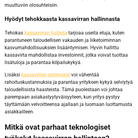
muuttuviin olosuhteisiin.
Hyödyt tehokkaasta kassavirran hallinnasta
Tehokas
kassavirran hallinta
tarjoaa useita etuja, kuten
parantuneen taloudellisen vakauden ja liiketoiminnan
kasvumahdollisuuksien lisääntymisen. Hyvin hallittu
kassavirta mahdollistaa investoinnit, jotka voivat tuottaa
lisätuloja ja parantaa kilpailukykyä.
Lisäksi
kassavirran optimointi
voi vähentää
rahoituskustannuksia ja parantaa yrityksen kykyä selviytyä
taloudellisista haasteista. Tämä puolestaan voi johtaa
parempaan asiakastyytyväisyyteen, kun yritys pystyy
täyttämään velvoitteensa ajallaan ja luomaan luottamusta
asiakkailleen.
Mitkä ovat parhaat teknologiset