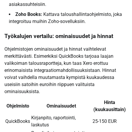
asiakassuhteisiin.
Zoho Books:
Kattava taloushallintaohjelmisto, joka
integroituu muihin Zoho-sovelluksiin.
Työkalujen vertailu: ominaisuudet ja hinnat
Ohjelmistojen ominaisuudet ja hinnat vaihtelevat
merkittävästi. Esimerkiksi QuickBooks tarjoaa laajan
valikoiman talousraportteja, kun taas Xero erottuu
erinomaisista integraatiomahdollisuuksistaan. Hinnat
voivat vaihdella muutamasta kympistä kuukaudessa
useisiin satoihin euroihin riippuen valituista
ominaisuuksista.
Hinta
Ohjelmisto
Ominaisuudet
(kuukausittain)
Kirjanpito, raportointi,
QuickBooks
25-150 EUR
laskutus