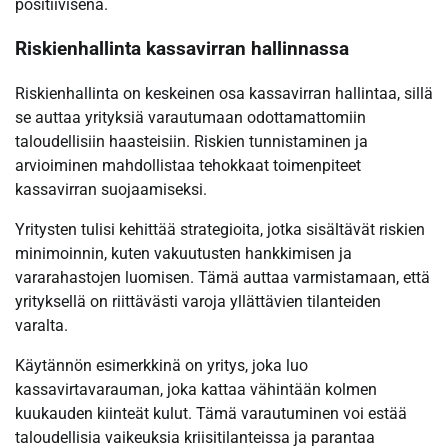
positiivisena.
Riskienhallinta kassavirran hallinnassa
Riskienhallinta on keskeinen osa kassavirran hallintaa, sillä
se auttaa yrityksiä varautumaan odottamattomiin
taloudellisiin haasteisiin. Riskien tunnistaminen ja
arvioiminen mahdollistaa tehokkaat toimenpiteet
kassavirran suojaamiseksi.
Yritysten tulisi kehittää strategioita, jotka sisältävät riskien
minimoinnin, kuten vakuutusten hankkimisen ja
vararahastojen luomisen. Tämä auttaa varmistamaan, että
yrityksellä on riittävästi varoja yllättävien tilanteiden
varalta.
Käytännön esimerkkinä on yritys, joka luo
kassavirtavarauman, joka kattaa vähintään kolmen
kuukauden kiinteät kulut. Tämä varautuminen voi estää
taloudellisia vaikeuksia kriisitilanteissa ja parantaa