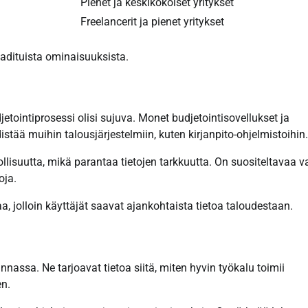
Pienet ja keskikokoiset yritykset
Freelancerit ja pienet yritykset
vaadituista ominaisuuksista.
djetointiprosessi olisi sujuva. Monet budjetointisovellukset ja
istää muihin talousjärjestelmiin, kuten kirjanpito-ohjelmistoihin.
lisuutta, mikä parantaa tietojen tarkkuutta. On suositeltavaa va
oja.
a, jolloin käyttäjät saavat ajankohtaista tietoa taloudestaan.
nnassa. Ne tarjoavat tietoa siitä, miten hyvin työkalu toimii
en.