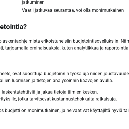
jatkuminen
Vaatii jatkuvaa seurantaa, voi olla monimutkainen
etointia?
olaskentaohjelmista erikoistuneisiin budjetointisovelluksiin. Nä
i, tarjoamalla ominaisuuksia, kuten analytiikkaa ja raportointia
eets, ovat suosittuja budjetoinnin työkaluja niiden joustavuud
allien luomisen ja tietojen analysoinnin kaavojen avulla.
askentatehtäviä ja jakaa tietoja tiimien kesken.
ityksille, jotka tarvitsevat kustannustehokkaita ratkaisuja.
s budjetti on monimutkainen, ja ne vaativat käyttäjiltä hyviä tai