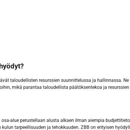
 hyödyt?
ävät taloudellisten resurssien suunnittelussa ja hallinnassa. Ne
toihin, mikä parantaa taloudellista päätöksentekoa ja resurssien
n osa-alue perustellaan alusta alkaen ilman aiempia budjettitieto
kulun tarpeellisuuden ja tehokkuuden. ZBB on erityisen hyödyl