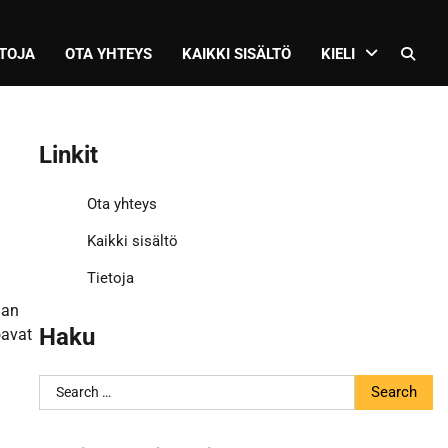
ETOJA
OTA YHTEYS
KAIKKI SISÄLTÖ
KIELI
Linkit
Ota yhteys
Kaikki sisältö
Tietoja
aan
Haku
oavat
Search
for: