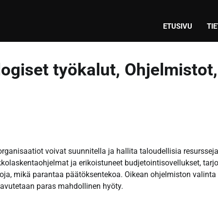
ETUSIVU
TI
ogiset työkalut, Ohjelmistot,
rganisaatiot voivat suunnitella ja hallita taloudellisia resurssej
kkolaskentaohjelmat ja erikoistuneet budjetointisovellukset, tarj
etoja, mikä parantaa päätöksentekoa. Oikean ohjelmiston valinta
a saavutetaan paras mahdollinen hyöty.