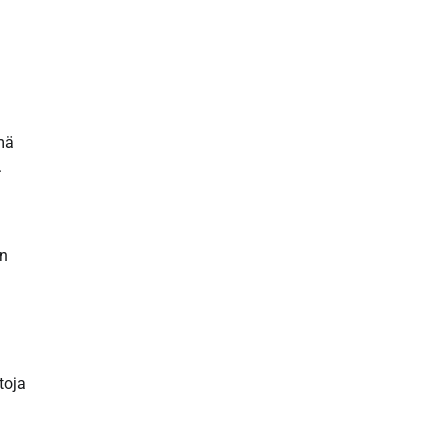
mä
.
en
toja