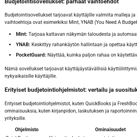
Budjetointisovellukset: parhaat vaihtoehdot
Budjetointisovellukset tarjoavat käyttäjille valmiita malleja j
vaihtoehtoja ovat esimerkiksi Mint, YNAB (You Need A Budget
Mint:
Tarjoaa kattavan näkymän taloudesta ja automaatt
YNAB:
Keskittyy rahankäytön hallintaan ja opettaa käyttä
PocketGuard:
Näyttää, kuinka paljon rahaa on käytettäv
Nämä sovellukset tarjoavat käyttäjäystävällisiä käyttöliittymi
nykyaikaisille käyttäjille.
Erityiset budjetointiohjelmistot: vertailu ja suositu
Erityiset budjetointiohjelmistot, kuten QuickBooks ja FreshBoo
ominaisuuksia, kuten kirjanpidon, laskutuksen ja raportoinnin, 
yrityksille.
Ohjelmisto
Ominaisuudet