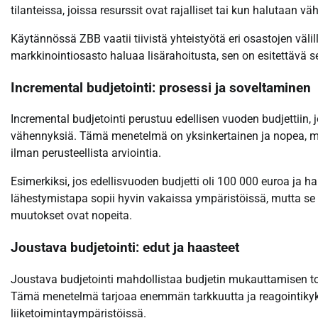
tilanteissa, joissa resurssit ovat rajalliset tai kun halutaan vä
Käytännössä ZBB vaatii tiivistä yhteistyötä eri osastojen välillä
markkinointiosasto haluaa lisärahoitusta, sen on esitettävä se
Incremental budjetointi: prosessi ja soveltaminen
Incremental budjetointi perustuu edellisen vuoden budjettiin,
vähennyksiä. Tämä menetelmä on yksinkertainen ja nopea, mut
ilman perusteellista arviointia.
Esimerkiksi, jos edellisvuoden budjetti oli 100 000 euroa ja ha
lähestymistapa sopii hyvin vakaissa ympäristöissä, mutta se 
muutokset ovat nopeita.
Joustava budjetointi: edut ja haasteet
Joustava budjetointi mahdollistaa budjetin mukauttamisen tod
Tämä menetelmä tarjoaa enemmän tarkkuutta ja reagointikyky
liiketoimintaympäristöissä.