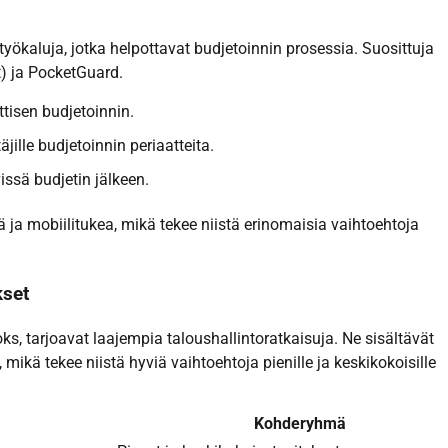
a työkaluja, jotka helpottavat budjetoinnin prosessia. Suosittuja
) ja PocketGuard.
isen budjetoinnin.
jille budjetoinnin periaatteita.
issä budjetin jälkeen.
ä ja mobiilitukea, mikä tekee niistä erinomaisia vaihtoehtoja
kset
ks, tarjoavat laajempia taloushallintoratkaisuja. Ne sisältävät
mikä tekee niistä hyviä vaihtoehtoja pienille ja keskikokoisille
Kohderyhmä