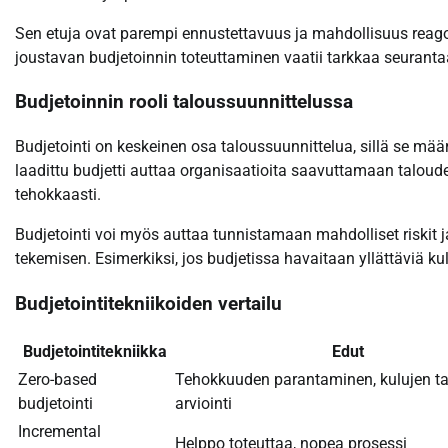
Sen etuja ovat parempi ennustettavuus ja mahdollisuus reago
joustavan budjetoinnin toteuttaminen vaatii tarkkaa seurantaa 
Budjetoinnin rooli taloussuunnittelussa
Budjetointi on keskeinen osa taloussuunnittelua, sillä se määri
laadittu budjetti auttaa organisaatioita saavuttamaan taloude
tehokkaasti.
Budjetointi voi myös auttaa tunnistamaan mahdolliset riskit 
tekemisen. Esimerkiksi, jos budjetissa havaitaan yllättäviä k
Budjetointitekniikoiden vertailu
Budjetointitekniikka
Edut
Zero-based
Tehokkuuden parantaminen, kulujen t
budjetointi
arviointi
Incremental
Helppo toteuttaa, nopea prosessi