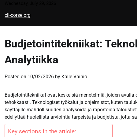
Skip
Wednesday, July 29, 2026
to
cll-corse.org
content
Budjetointitekniikat: Teknol
Analytiikka
Posted on
10/02/2026
by
Kalle Vainio
Budjetointitekniikat ovat keskeisiä menetelmiä, joiden avulla o
tehokkaasti. Teknologiset työkalut ja ohjelmistot, kuten taulu
käyttäjille mahdollisuuden analysoida ja raportoida talousti
edellyttää huolellista arviointia tarpeista ja budjetista, jott
Key sections in the article: