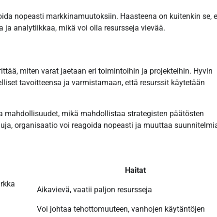
ida nopeasti markkinamuutoksiin. Haasteena on kuitenkin se, e
ja analytiikkaa, mikä voi olla resursseja vievää.
ttää, miten varat jaetaan eri toimintoihin ja projekteihin. Hyvin
lliset tavoitteensa ja varmistamaan, että resurssit käytetään
ja mahdollisuudet, mikä mahdollistaa strategisten päätösten
uluja, organisaatio voi reagoida nopeasti ja muuttaa suunnitelmi
Haitat
arkka
Aikavievä, vaatii paljon resursseja
Voi johtaa tehottomuuteen, vanhojen käytäntöjen