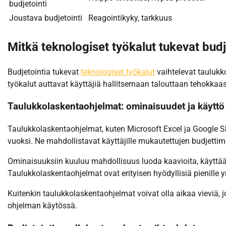
budjetointi
Joustava budjetointi
Reagointikyky, tarkkuus
Mitkä teknologiset työkalut tukevat budj
Budjetointia tukevat
teknologiset työkalut
vaihtelevat taulukk
työkalut auttavat käyttäjiä hallitsemaan talouttaan tehokkaast
Taulukkolaskentaohjelmat: ominaisuudet ja käyttö
Taulukkolaskentaohjelmat, kuten Microsoft Excel ja Google Sh
vuoksi. Ne mahdollistavat käyttäjille mukautettujen budjettim
Ominaisuuksiin kuuluu mahdollisuus luoda kaavioita, käyttää l
Taulukkolaskentaohjelmat ovat erityisen hyödyllisiä pienille yr
Kuitenkin taulukkolaskentaohjelmat voivat olla aikaa vieviä, jo
ohjelman käytössä.