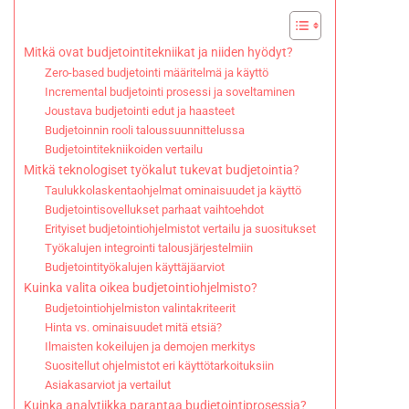
Mitkä ovat budjetointitekniikat ja niiden hyödyt?
Zero-based budjetointi määritelmä ja käyttö
Incremental budjetointi prosessi ja soveltaminen
Joustava budjetointi edut ja haasteet
Budjetoinnin rooli taloussuunnittelussa
Budjetointitekniikoiden vertailu
Mitkä teknologiset työkalut tukevat budjetointia?
Taulukkolaskentaohjelmat ominaisuudet ja käyttö
Budjetointisovellukset parhaat vaihtoehdot
Erityiset budjetointiohjelmistot vertailu ja suositukset
Työkalujen integrointi talousjärjestelmiin
Budjetointityökalujen käyttäjäarviot
Kuinka valita oikea budjetointiohjelmisto?
Budjetointiohjelmiston valintakriteerit
Hinta vs. ominaisuudet mitä etsiä?
Ilmaisten kokeilujen ja demojen merkitys
Suositellut ohjelmistot eri käyttötarkoituksiin
Asiakasarviot ja vertailut
Kuinka analytiikka parantaa budjetointiprosessia?