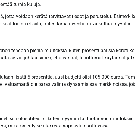
hentää turhia kuluja.
, jotta voidaan kerätä tarvittavat tiedot ja perustelut. Esimerkiks
lkeät todisteet siitä, miten tämä investointi vaikuttaa myyntiin.
 johon tehdään pieniä muutoksia, kuten prosentuaalisia korotuksi
ta se voi johtaa siihen, että vanhat, tehottomat käytännöt jat
lutaan lisätä 5 prosenttia, uusi budjetti olisi 105 000 euroa. Tä
ei välttämättä ole paras valinta dynaamisissa markkinoissa, jo
ellisiin olosuhteisiin, kuten myynnin tai tuotannon muutoksiin.
ä, mikä on erityisen tärkeää nopeasti muuttuvissa