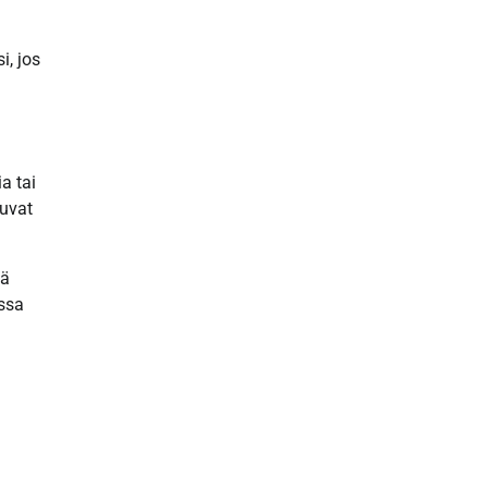
i, jos
a tai
kuvat
mä
issa