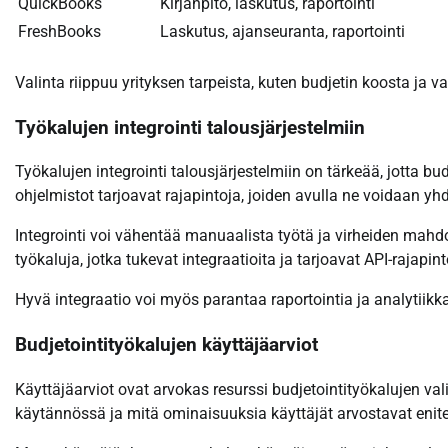
QuickBooks
Kirjanpito, laskutus, raportointi
FreshBooks
Laskutus, ajanseuranta, raportointi
Valinta riippuu yrityksen tarpeista, kuten budjetin koosta ja 
Työkalujen integrointi talousjärjestelmiin
Työkalujen integrointi talousjärjestelmiin on tärkeää, jotta bu
ohjelmistot tarjoavat rajapintoja, joiden avulla ne voidaan yhd
Integrointi voi vähentää manuaalista työtä ja virheiden mahdol
työkaluja, jotka tukevat integraatioita ja tarjoavat API-rajapint
Hyvä integraatio voi myös parantaa raportointia ja analytiikka
Budjetointityökalujen käyttäjäarviot
Käyttäjäarviot ovat arvokas resurssi budjetointityökalujen vali
käytännössä ja mitä ominaisuuksia käyttäjät arvostavat enit