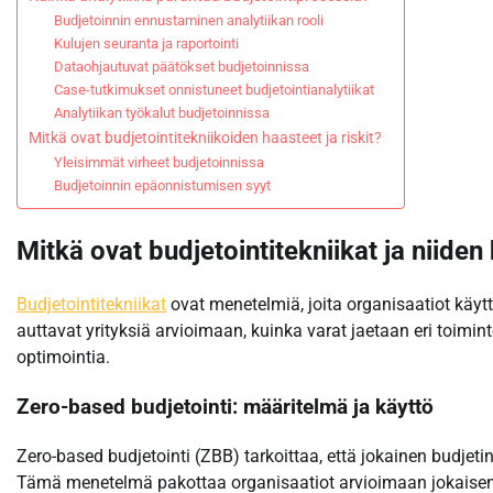
Budjetoinnin ennustaminen analytiikan rooli
Kulujen seuranta ja raportointi
Dataohjautuvat päätökset budjetoinnissa
Case-tutkimukset onnistuneet budjetointianalytiikat
Analytiikan työkalut budjetoinnissa
Mitkä ovat budjetointitekniikoiden haasteet ja riskit?
Yleisimmät virheet budjetoinnissa
Budjetoinnin epäonnistumisen syyt
Mitkä ovat budjetointitekniikat ja niiden
Budjetointitekniikat
ovat menetelmiä, joita organisaatiot käytt
auttavat yrityksiä arvioimaan, kuinka varat jaetaan eri toimin
optimointia.
Zero-based budjetointi: määritelmä ja käyttö
Zero-based budjetointi (ZBB) tarkoittaa, että jokainen budjeti
Tämä menetelmä pakottaa organisaatiot arvioimaan jokaisen 