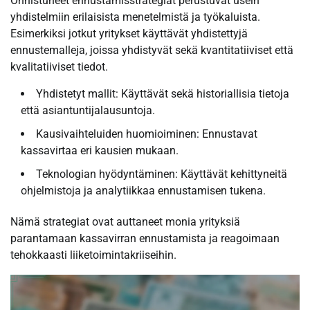
Onnistuneet ennustamisstrategiat perustuvat usein
yhdistelmiin erilaisista menetelmistä ja työkaluista.
Esimerkiksi jotkut yritykset käyttävät yhdistettyjä
ennustemalleja, joissa yhdistyvät sekä kvantitatiiviset että
kvalitatiiviset tiedot.
Yhdistetyt mallit: Käyttävät sekä historiallisia tietoja
että asiantuntijalausuntoja.
Kausivaihteluiden huomioiminen: Ennustavat
kassavirtaa eri kausien mukaan.
Teknologian hyödyntäminen: Käyttävät kehittyneitä
ohjelmistoja ja analytiikkaa ennustamisen tukena.
Nämä strategiat ovat auttaneet monia yrityksiä
parantamaan kassavirran ennustamista ja reagoimaan
tehokkaasti liiketoimintakriiseihin.