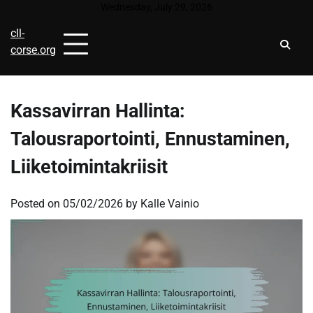
Skip
Wednesday, July 29, 2026
to
cll-
content
corse.org
Kassavirran Hallinta:
Talousraportointi, Ennustaminen,
Liiketoimintakriisit
Posted on
05/02/2026
by
Kalle Vainio