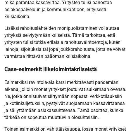
mikä parantaa kassavirtaa. Yritysten tulisi panostaa
asiakaspalveluun ja kommunikaatioon, erityisesti
kriisiaikoina.
Lisäksi rahoituslähteiden monipuolistaminen voi auttaa
yrityksiä selviytymään kriiseistä. Tämä tarkoittaa, että
yritysten tulisi tutkia erilaisia rahoitusvaihtoehtoja, kuten
lainoja, sijoituksia tai jopa joukkorahoitusta, jotta ne voivat
varmistaa riittävän pääoman kriisiaikoina.
Case-esimerkit liiketoimintakriiseistä
Esimerkiksi ravintola-ala kärsi merkittävästi pandemian
aikana, jolloin monet yritykset joutuivat sulkemaan ovensa.
Ne, jotka onnistuivat siirtymään nopeasti verkkotilauksiin
ja kotiinkuljetuksiin, pystyivät suojaamaan kassavirtaansa
ja säilyttämään asiakassuhteensa. Tämä osoittaa, kuinka
tärkeää on sopeutua muuttuviin olosuhteisiin.
Toinen esimerkki on vähittäiskauppa, jossa monet yritykset