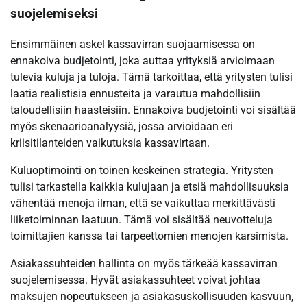
suojelemiseksi
Ensimmäinen askel kassavirran suojaamisessa on
ennakoiva budjetointi, joka auttaa yrityksiä arvioimaan
tulevia kuluja ja tuloja. Tämä tarkoittaa, että yritysten tulisi
laatia realistisia ennusteita ja varautua mahdollisiin
taloudellisiin haasteisiin. Ennakoiva budjetointi voi sisältää
myös skenaarioanalyysiä, jossa arvioidaan eri
kriisitilanteiden vaikutuksia kassavirtaan.
Kuluoptimointi on toinen keskeinen strategia. Yritysten
tulisi tarkastella kaikkia kulujaan ja etsiä mahdollisuuksia
vähentää menoja ilman, että se vaikuttaa merkittävästi
liiketoiminnan laatuun. Tämä voi sisältää neuvotteluja
toimittajien kanssa tai tarpeettomien menojen karsimista.
Asiakassuhteiden hallinta on myös tärkeää kassavirran
suojelemisessa. Hyvät asiakassuhteet voivat johtaa
maksujen nopeutukseen ja asiakasuskollisuuden kasvuun,