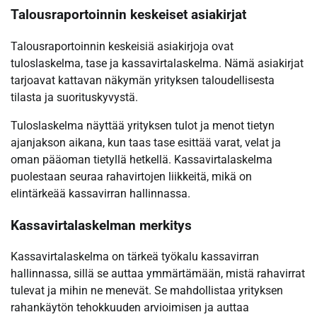
Talousraportoinnin keskeiset asiakirjat
Talousraportoinnin keskeisiä asiakirjoja ovat
tuloslaskelma, tase ja kassavirtalaskelma. Nämä asiakirjat
tarjoavat kattavan näkymän yrityksen taloudellisesta
tilasta ja suorituskyvystä.
Tuloslaskelma näyttää yrityksen tulot ja menot tietyn
ajanjakson aikana, kun taas tase esittää varat, velat ja
oman pääoman tietyllä hetkellä. Kassavirtalaskelma
puolestaan seuraa rahavirtojen liikkeitä, mikä on
elintärkeää kassavirran hallinnassa.
Kassavirtalaskelman merkitys
Kassavirtalaskelma on tärkeä työkalu kassavirran
hallinnassa, sillä se auttaa ymmärtämään, mistä rahavirrat
tulevat ja mihin ne menevät. Se mahdollistaa yrityksen
rahankäytön tehokkuuden arvioimisen ja auttaa