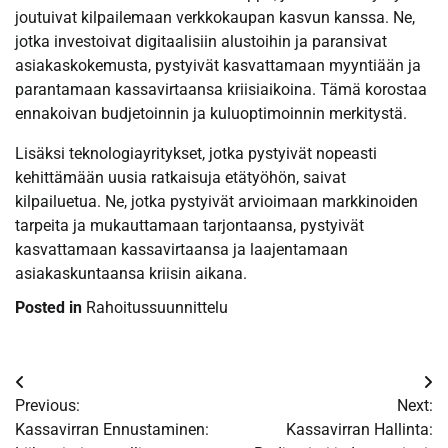
joutuivat kilpailemaan verkkokaupan kasvun kanssa. Ne,
jotka investoivat digitaalisiin alustoihin ja paransivat
asiakaskokemusta, pystyivät kasvattamaan myyntiään ja
parantamaan kassavirtaansa kriisiaikoina. Tämä korostaa
ennakoivan budjetoinnin ja kuluoptimoinnin merkitystä.
Lisäksi teknologiayritykset, jotka pystyivät nopeasti
kehittämään uusia ratkaisuja etätyöhön, saivat
kilpailuetua. Ne, jotka pystyivät arvioimaan markkinoiden
tarpeita ja mukauttamaan tarjontaansa, pystyivät
kasvattamaan kassavirtaansa ja laajentamaan
asiakaskuntaansa kriisin aikana.
Posted in
Rahoitussuunnittelu
Post
Previous:
Next:
navigation
Kassavirran Ennustaminen:
Kassavirran Hallinta: