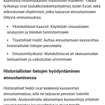
kaavioista monimutkaisiin tilastollisiin malleihin. Yleisiä
työkaluja ovat taulukkolaskentaohjelmat, kuten Excel, sekä
erikoistuneet ohjelmistot, jotka tarjoavat ennustamiseen
liittyviä ominaisuuksia.
Yksinkertaiset kaaviot: Käytetään visuaaliseen
analyysiin ja trendien tunnistamiseen.
Tilastolliset mallit: Auttaa ennustamaan kassavirtaa
historiallisten tietojen perusteella.
Simulointityökalut: Mahdollistavat eri skenaarioiden
testaamisen ja vaikutusten arvioimisen.
Historiallisten tietojen hyödyntäminen
ennustamisessa
Historialliset tiedot ovat keskeisiä kassavirran
ennustamisessa, sillä ne tarjoavat perustan tuleville
arvioille. Analysoimalla aikaisempia kassavirtoja yritykset