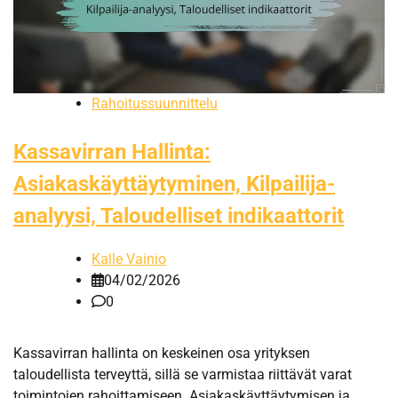
Rahoitussuunnittelu
Kassavirran Hallinta:
Asiakaskäyttäytyminen, Kilpailija-
analyysi, Taloudelliset indikaattorit
Kalle Vainio
04/02/2026
0
Kassavirran hallinta on keskeinen osa yrityksen
taloudellista terveyttä, sillä se varmistaa riittävät varat
toimintojen rahoittamiseen. Asiakaskäyttäytymisen ja