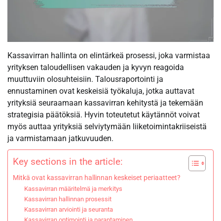
Kassavirran hallinta on elintärkeä prosessi, joka varmistaa
yrityksen taloudellisen vakauden ja kyvyn reagoida
muuttuviin olosuhteisiin. Talousraportointi ja
ennustaminen ovat keskeisiä työkaluja, jotka auttavat
yrityksiä seuraamaan kassavirran kehitystä ja tekemään
strategisia päätöksiä. Hyvin toteutetut käytännöt voivat
myös auttaa yrityksiä selviytymään liiketoimintakriiseistä
ja varmistamaan jatkuvuuden.
Key sections in the article:
Mitkä ovat kassavirran hallinnan keskeiset periaatteet?
Kassavirran määritelmä ja merkitys
Kassavirran hallinnan prosessit
Kassavirran arviointi ja seuranta
Kassavirran optimointi ja parantaminen