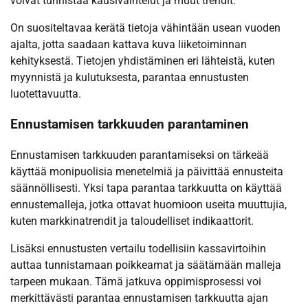
voivat tunnistaa kausivaihtelut ja muut trendit.
On suositeltavaa kerätä tietoja vähintään usean vuoden
ajalta, jotta saadaan kattava kuva liiketoiminnan
kehityksestä. Tietojen yhdistäminen eri lähteistä, kuten
myynnistä ja kulutuksesta, parantaa ennustusten
luotettavuutta.
Ennustamisen tarkkuuden parantaminen
Ennustamisen tarkkuuden parantamiseksi on tärkeää
käyttää monipuolisia menetelmiä ja päivittää ennusteita
säännöllisesti. Yksi tapa parantaa tarkkuutta on käyttää
ennustemalleja, jotka ottavat huomioon useita muuttujia,
kuten markkinatrendit ja taloudelliset indikaattorit.
Lisäksi ennustusten vertailu todellisiin kassavirtoihin
auttaa tunnistamaan poikkeamat ja säätämään malleja
tarpeen mukaan. Tämä jatkuva oppimisprosessi voi
merkittävästi parantaa ennustamisen tarkkuutta ajan