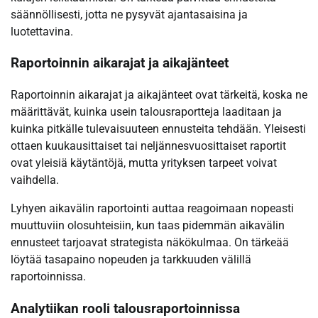
säännöllisesti, jotta ne pysyvät ajantasaisina ja
luotettavina.
Raportoinnin aikarajat ja aikajänteet
Raportoinnin aikarajat ja aikajänteet ovat tärkeitä, koska ne
määrittävät, kuinka usein talousraportteja laaditaan ja
kuinka pitkälle tulevaisuuteen ennusteita tehdään. Yleisesti
ottaen kuukausittaiset tai neljännesvuosittaiset raportit
ovat yleisiä käytäntöjä, mutta yrityksen tarpeet voivat
vaihdella.
Lyhyen aikavälin raportointi auttaa reagoimaan nopeasti
muuttuviin olosuhteisiin, kun taas pidemmän aikavälin
ennusteet tarjoavat strategista näkökulmaa. On tärkeää
löytää tasapaino nopeuden ja tarkkuuden välillä
raportoinnissa.
Analytiikan rooli talousraportoinnissa