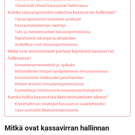
Yleisimmät virheet kassavirran hallinnassa
Kuinka talousraportointi vaikuttaa kassavirran hallintaan?
Talousraportoinnin keskeiset asiakirjat
Kassavirtalaskelman merkitys
Tulo- ja menoennusteet talousraportoinnissa
Raportoinnin aikarajat ja aikajänteet
Analytiikan rooli talousraportoinnissa
Mitkä ovat ennustamisen parhaat käytännöt kassavirran
hallinnassa?
Ennustamismenetelmät ja -työkalut
Historiallisten tietojen hyödyntäminen ennustamisessa
Ennustamisen tarkkuuden parantaminen
Riskien arviointi ennustamisprosessissa
Esimerkkejä onnistuneista ennustamisstrategioista
Kuinka hallita kassavirtaa liiketoimintakriisien aikana?
Kriisinhallinnan strategiat kassavirran suojelemiseksi
Case-esimerkit liiketoimintakriiseistä
Mitkä ovat kassavirran hallinnan