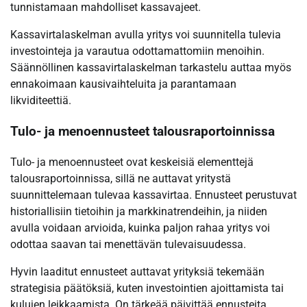
tunnistamaan mahdolliset kassavajeet.
Kassavirtalaskelman avulla yritys voi suunnitella tulevia
investointeja ja varautua odottamattomiin menoihin.
Säännöllinen kassavirtalaskelman tarkastelu auttaa myös
ennakoimaan kausivaihteluita ja parantamaan
likviditeettiä.
Tulo- ja menoennusteet talousraportoinnissa
Tulo- ja menoennusteet ovat keskeisiä elementtejä
talousraportoinnissa, sillä ne auttavat yritystä
suunnittelemaan tulevaa kassavirtaa. Ennusteet perustuvat
historiallisiin tietoihin ja markkinatrendeihin, ja niiden
avulla voidaan arvioida, kuinka paljon rahaa yritys voi
odottaa saavan tai menettävän tulevaisuudessa.
Hyvin laaditut ennusteet auttavat yrityksiä tekemään
strategisia päätöksiä, kuten investointien ajoittamista tai
kulujen leikkaamista. On tärkeää päivittää ennusteita