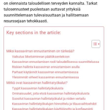
on olennaista taloudellisen terveyden kannalta. Tarkat
tulosennusteet puolestaan auttavat yrityksiä
suunnittelemaan tulevaisuuttaan ja hallitsemaan
resurssejaan tehokkaasti.
Key sections in the article:
Miksi kassavirran ennustaminen on tärkeää?
Vaikutus liiketoiminnan päätöksentekoon
Kassavirran ennustamisen rooli taloudellisessa suunnittelussa
Riskien hallinta kassavirran ennustamisen avulla
Parhaat käytännöt kassavirran ennustamisessa
Yleisimmät virheet kassavirran ennustamisessa
Mitkä ovat kassavirran hallintatyökalut?
Tyypit kassavirran hallintatyökaluista
Ominaisuudet, joita etsiä kassavirran hallintatyökaluista
Suositut kassavirran hallintatyökalut ja niiden vertailu
Kassavirran hallintatyökalujen hinnoittelu ja tilausvaihtoehdot
Kassavirran hallintatyökalujen käyttöönotto ja konfigurointi