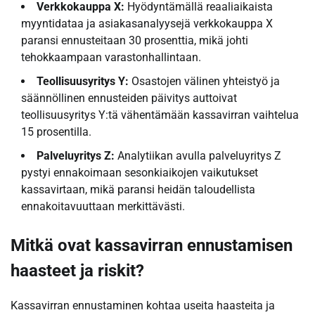
Verkkokauppa X:
Hyödyntämällä reaaliaikaista
myyntidataa ja asiakasanalyysejä verkkokauppa X
paransi ennusteitaan 30 prosenttia, mikä johti
tehokkaampaan varastonhallintaan.
Teollisuusyritys Y:
Osastojen välinen yhteistyö ja
säännöllinen ennusteiden päivitys auttoivat
teollisuusyritys Y:tä vähentämään kassavirran vaihtelua
15 prosentilla.
Palveluyritys Z:
Analytiikan avulla palveluyritys Z
pystyi ennakoimaan sesonkiaikojen vaikutukset
kassavirtaan, mikä paransi heidän taloudellista
ennakoitavuuttaan merkittävästi.
Mitkä ovat kassavirran ennustamisen
haasteet ja riskit?
Kassavirran ennustaminen kohtaa useita haasteita ja