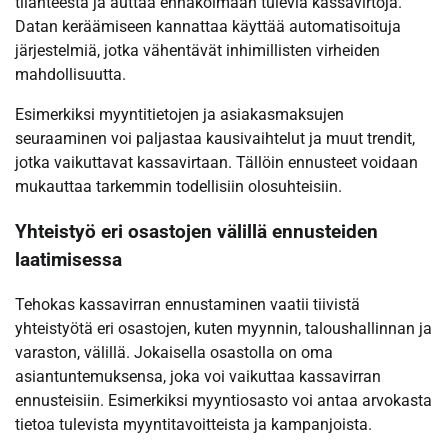
tilanteesta ja auttaa ennakoimaan tulevia kassavirtoja.
Datan keräämiseen kannattaa käyttää automatisoituja
järjestelmiä, jotka vähentävät inhimillisten virheiden
mahdollisuutta.
Esimerkiksi myyntitietojen ja asiakasmaksujen
seuraaminen voi paljastaa kausivaihtelut ja muut trendit,
jotka vaikuttavat kassavirtaan. Tällöin ennusteet voidaan
mukauttaa tarkemmin todellisiin olosuhteisiin.
Yhteistyö eri osastojen välillä ennusteiden
laatimisessa
Tehokas kassavirran ennustaminen vaatii tiivistä
yhteistyötä eri osastojen, kuten myynnin, taloushallinnan ja
varaston, välillä. Jokaisella osastolla on oma
asiantuntemuksensa, joka voi vaikuttaa kassavirran
ennusteisiin. Esimerkiksi myyntiosasto voi antaa arvokasta
tietoa tulevista myyntitavoitteista ja kampanjoista.