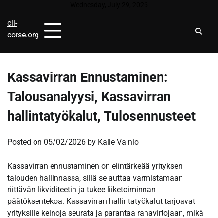
Skip
Wednesday, July 29, 2026
to
cll-
content
corse.org
Kassavirran Ennustaminen:
Talousanalyysi, Kassavirran
hallintatyökalut, Tulosennusteet
Posted on
05/02/2026
by
Kalle Vainio
Kassavirran ennustaminen on elintärkeää yrityksen
talouden hallinnassa, sillä se auttaa varmistamaan
riittävän likviditeetin ja tukee liiketoiminnan
päätöksentekoa. Kassavirran hallintatyökalut tarjoavat
yrityksille keinoja seurata ja parantaa rahavirtojaan, mikä