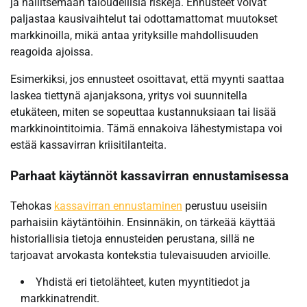
ja hallitsemaan taloudellisia riskejä. Ennusteet voivat
paljastaa kausivaihtelut tai odottamattomat muutokset
markkinoilla, mikä antaa yrityksille mahdollisuuden
reagoida ajoissa.
Esimerkiksi, jos ennusteet osoittavat, että myynti saattaa
laskea tiettynä ajanjaksona, yritys voi suunnitella
etukäteen, miten se sopeuttaa kustannuksiaan tai lisää
markkinointitoimia. Tämä ennakoiva lähestymistapa voi
estää kassavirran kriisitilanteita.
Parhaat käytännöt kassavirran ennustamisessa
Tehokas
kassavirran ennustaminen
perustuu useisiin
parhaisiin käytäntöihin. Ensinnäkin, on tärkeää käyttää
historiallisia tietoja ennusteiden perustana, sillä ne
tarjoavat arvokasta kontekstia tulevaisuuden arvioille.
Yhdistä eri tietolähteet, kuten myyntitiedot ja
markkinatrendit.