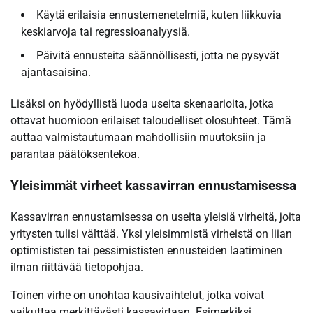
Käytä erilaisia ennustemenetelmiä, kuten liikkuvia
keskiarvoja tai regressioanalyysiä.
Päivitä ennusteita säännöllisesti, jotta ne pysyvät
ajantasaisina.
Lisäksi on hyödyllistä luoda useita skenaarioita, jotka
ottavat huomioon erilaiset taloudelliset olosuhteet. Tämä
auttaa valmistautumaan mahdollisiin muutoksiin ja
parantaa päätöksentekoa.
Yleisimmät virheet kassavirran ennustamisessa
Kassavirran ennustamisessa on useita yleisiä virheitä, joita
yritysten tulisi välttää. Yksi yleisimmistä virheistä on liian
optimististen tai pessimististen ennusteiden laatiminen
ilman riittävää tietopohjaa.
Toinen virhe on unohtaa kausivaihtelut, jotka voivat
vaikuttaa merkittävästi kassavirtaan. Esimerkiksi