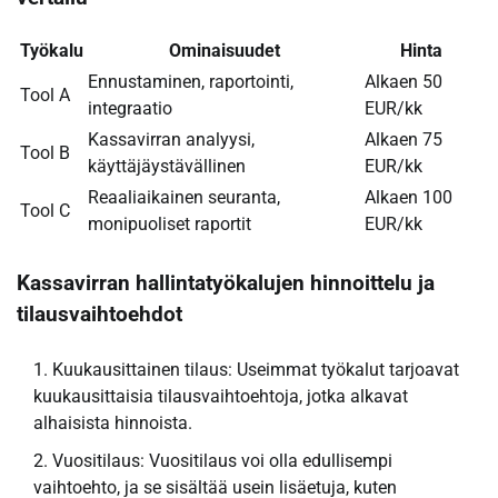
Työkalu
Ominaisuudet
Hinta
Ennustaminen, raportointi,
Alkaen 50
Tool A
integraatio
EUR/kk
Kassavirran analyysi,
Alkaen 75
Tool B
käyttäjäystävällinen
EUR/kk
Reaaliaikainen seuranta,
Alkaen 100
Tool C
monipuoliset raportit
EUR/kk
Kassavirran hallintatyökalujen hinnoittelu ja
tilausvaihtoehdot
Kuukausittainen tilaus: Useimmat työkalut tarjoavat
kuukausittaisia tilausvaihtoehtoja, jotka alkavat
alhaisista hinnoista.
Vuositilaus: Vuositilaus voi olla edullisempi
vaihtoehto, ja se sisältää usein lisäetuja, kuten