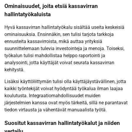
Ominaisuudet, joita etsiä kassavirran
hallintatyökaluista
Hyvä kassavirran hallintatyökalu sisältää useita keskeisiä
ominaisuuksia. Ensinnäkin, sen tulisi tarjota tarkkoja
ennusteita kassavirroista, mikä auttaa yrityksiä
suunnittelemaan tulevia investointeja ja menoja. Toiseksi,
työkalun tulisi mahdollistaa helppo raportointi ja
analysointi, jotta käyttäjät voivat seurata kassavirran
kehitystä.
Lisäksi käyttöliittymän tulisi olla käyttäjäystävällinen, jotta
kaikki työntekijät voivat hyödyntää työkalua ilman laajaa
koulutusta. Integraatiomahdollisuudet muiden
järjestelmien kanssa ovat myös tärkeitä, sillä ne parantavat
tiedon virtausta ja vähentävät manuaalista työtä.
Suositut kassavirran hallintatyökalut ja niiden
vertailu