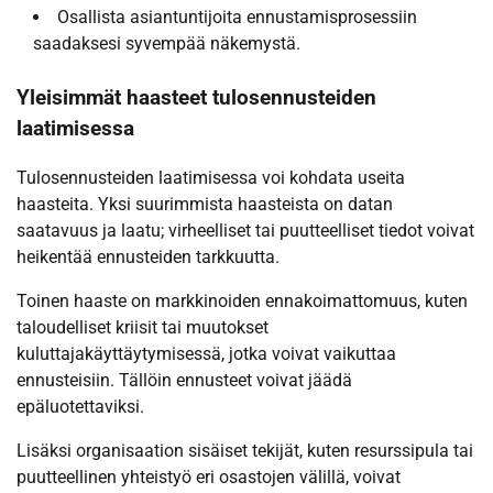
Osallista asiantuntijoita ennustamisprosessiin
saadaksesi syvempää näkemystä.
Yleisimmät haasteet tulosennusteiden
laatimisessa
Tulosennusteiden laatimisessa voi kohdata useita
haasteita. Yksi suurimmista haasteista on datan
saatavuus ja laatu; virheelliset tai puutteelliset tiedot voivat
heikentää ennusteiden tarkkuutta.
Toinen haaste on markkinoiden ennakoimattomuus, kuten
taloudelliset kriisit tai muutokset
kuluttajakäyttäytymisessä, jotka voivat vaikuttaa
ennusteisiin. Tällöin ennusteet voivat jäädä
epäluotettaviksi.
Lisäksi organisaation sisäiset tekijät, kuten resurssipula tai
puutteellinen yhteistyö eri osastojen välillä, voivat