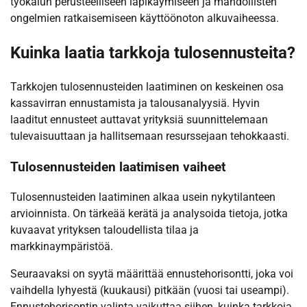
työkalun perusteelliseen läpikäymiseen ja mahdollisten
ongelmien ratkaisemiseen käyttöönoton alkuvaiheessa.
Kuinka laatia tarkkoja tulosennusteita?
Tarkkojen tulosennusteiden laatiminen on keskeinen osa
kassavirran ennustamista ja talousanalyysiä. Hyvin
laaditut ennusteet auttavat yrityksiä suunnittelemaan
tulevaisuuttaan ja hallitsemaan resurssejaan tehokkaasti.
Tulosennusteiden laatimisen vaiheet
Tulosennusteiden laatiminen alkaa usein nykytilanteen
arvioinnista. On tärkeää kerätä ja analysoida tietoja, jotka
kuvaavat yrityksen taloudellista tilaa ja
markkinaympäristöä.
Seuraavaksi on syytä määrittää ennustehorisontti, joka voi
vaihdella lyhyestä (kuukausi) pitkään (vuosi tai useampi).
Ennustehorisontin valinta vaikuttaa siihen, kuinka tarkkoja