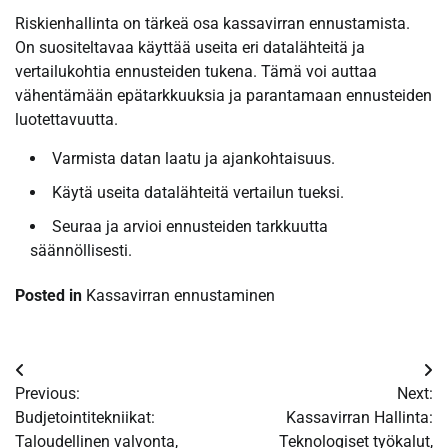
Riskienhallinta on tärkeä osa kassavirran ennustamista.
On suositeltavaa käyttää useita eri datalähteitä ja
vertailukohtia ennusteiden tukena. Tämä voi auttaa
vähentämään epätarkkuuksia ja parantamaan ennusteiden
luotettavuutta.
Varmista datan laatu ja ajankohtaisuus.
Käytä useita datalähteitä vertailun tueksi.
Seuraa ja arvioi ennusteiden tarkkuutta
säännöllisesti.
Posted in
Kassavirran ennustaminen
Post
Previous:
Next:
navigation
Budjetointitekniikat:
Kassavirran Hallinta:
Taloudellinen valvonta,
Teknologiset työkalut,