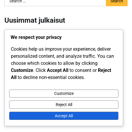
for:
Uusimmat julkaisut
Budjetointitekniikat: Teknologiset työkalut, Ohjelmistot,
We respect your privacy
Analytiikka
Cookies help us improve your experience, deliver
Kassavirran Ennustaminen: Taloudellinen suunnittelu,
personalized content, and analyze traffic. You can
Kassavirran ennustamisen parhaat käytännöt
choose which cookies to allow by clicking
Budjetointitekniikat: Taloudelliset tavoitteet,
Customize
. Click
Accept All
to consent or
Reject
Liiketoimintastrategiat, Kassavirran kehitys
All
to decline non-essential cookies.
Kassavirran Ennustaminen: Myyntiennusteet,
Asiakaskäyttäytyminen, Taloudelliset indikaattorit
Customize
Kassavirran Ennustaminen: Talousanalyysi, Kassavirran
Reject All
hallintatyökalut, Tulosennusteet
Accept All
Kategoriat