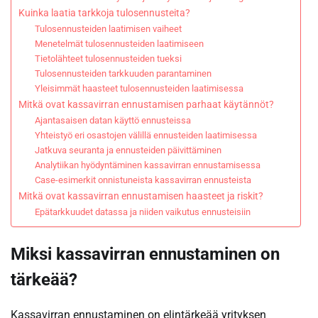
Kuinka laatia tarkkoja tulosennusteita?
Tulosennusteiden laatimisen vaiheet
Menetelmät tulosennusteiden laatimiseen
Tietolähteet tulosennusteiden tueksi
Tulosennusteiden tarkkuuden parantaminen
Yleisimmät haasteet tulosennusteiden laatimisessa
Mitkä ovat kassavirran ennustamisen parhaat käytännöt?
Ajantasaisen datan käyttö ennusteissa
Yhteistyö eri osastojen välillä ennusteiden laatimisessa
Jatkuva seuranta ja ennusteiden päivittäminen
Analytiikan hyödyntäminen kassavirran ennustamisessa
Case-esimerkit onnistuneista kassavirran ennusteista
Mitkä ovat kassavirran ennustamisen haasteet ja riskit?
Epätarkkuudet datassa ja niiden vaikutus ennusteisiin
Miksi kassavirran ennustaminen on
tärkeää?
Kassavirran ennustaminen on elintärkeää yrityksen