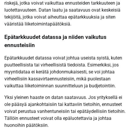
riskejä, jotka voivat vaikuttaa ennusteiden tarkkuuteen ja
luotettavuuteen. Datan laatu ja saatavuus ovat keskeisiä
tekijöitä, jotka voivat aiheuttaa epätarkkuuksia ja siten
vääristää liiketoimintapäätöksiä.
Epätarkkuudet datassa ja niiden vaikutus
ennusteisiin
Epätarkkuudet datassa voivat johtua useista syistä, kuten
puutteellisista tai virheellisistä tiedoista. Esimerkiksi, jos
myyntidataa ei kerätä johdonmukaisesti, se voi johtaa
virheellisiin kassavirtaennusteisiin, mikä puolestaan
vaikuttaa liiketoiminnan suunnitteluun ja budjetointiin.
Yksi yleinen haaste on datan saatavuus. Jos yrityksellä ei
ole pääsyä ajankohtaisiin tai kattaviin tietoihin, ennusteet
voivat perustua vanhentuneisiin tai epätäydellisiin tietoihin.
Tällöin ennusteet voivat olla epäluotettavia ja johtaa
huonoihin päätöksiin.