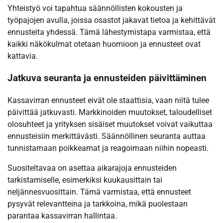
Yhteistyö voi tapahtua säännöllisten kokousten ja
työpajojen avulla, joissa osastot jakavat tietoa ja kehittävät
ennusteita yhdessä. Tämä lähestymistapa varmistaa, että
kaikki näkökulmat otetaan huomioon ja ennusteet ovat
kattavia.
Jatkuva seuranta ja ennusteiden päivittäminen
Kassavirran ennusteet eivät ole staattisia, vaan niitä tulee
päivittää jatkuvasti. Markkinoiden muutokset, taloudelliset
olosuhteet ja yrityksen sisäiset muutokset voivat vaikuttaa
ennusteisiin merkittävästi. Säännöllinen seuranta auttaa
tunnistamaan poikkeamat ja reagoimaan niihin nopeasti.
Suositeltavaa on asettaa aikarajoja ennusteiden
tarkistamiselle, esimerkiksi kuukausittain tai
neljännesvuosittain. Tämä varmistaa, että ennusteet
pysyvät relevantteina ja tarkkoina, mikä puolestaan
parantaa kassavirran hallintaa.