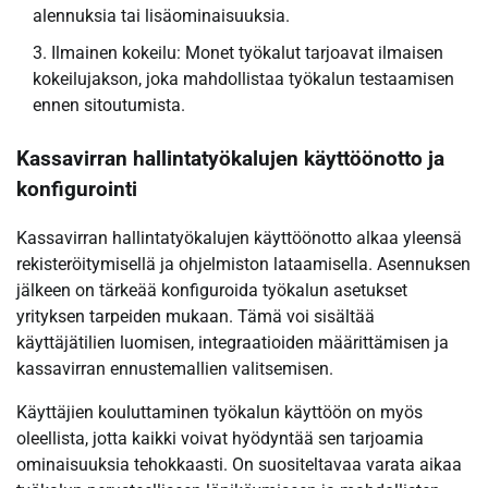
alennuksia tai lisäominaisuuksia.
Ilmainen kokeilu: Monet työkalut tarjoavat ilmaisen
kokeilujakson, joka mahdollistaa työkalun testaamisen
ennen sitoutumista.
Kassavirran hallintatyökalujen käyttöönotto ja
konfigurointi
Kassavirran hallintatyökalujen käyttöönotto alkaa yleensä
rekisteröitymisellä ja ohjelmiston lataamisella. Asennuksen
jälkeen on tärkeää konfiguroida työkalun asetukset
yrityksen tarpeiden mukaan. Tämä voi sisältää
käyttäjätilien luomisen, integraatioiden määrittämisen ja
kassavirran ennustemallien valitsemisen.
Käyttäjien kouluttaminen työkalun käyttöön on myös
oleellista, jotta kaikki voivat hyödyntää sen tarjoamia
ominaisuuksia tehokkaasti. On suositeltavaa varata aikaa