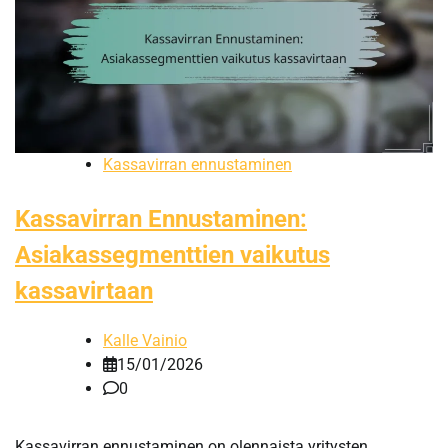
Kassavirran ennustaminen
Kassavirran Ennustaminen:
Asiakassegmenttien vaikutus
kassavirtaan
Kalle Vainio
15/01/2026
0
Kassavirran ennustaminen on olennaista yritysten