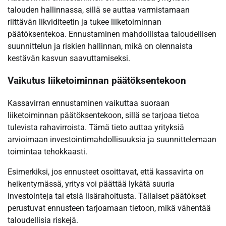
talouden hallinnassa, sillä se auttaa varmistamaan
riittävän likviditeetin ja tukee liiketoiminnan
päätöksentekoa. Ennustaminen mahdollistaa taloudellisen
suunnittelun ja riskien hallinnan, mikä on olennaista
kestävän kasvun saavuttamiseksi.
Vaikutus liiketoiminnan päätöksentekoon
Kassavirran ennustaminen vaikuttaa suoraan
liiketoiminnan päätöksentekoon, sillä se tarjoaa tietoa
tulevista rahavirroista. Tämä tieto auttaa yrityksiä
arvioimaan investointimahdollisuuksia ja suunnittelemaan
toimintaa tehokkaasti.
Esimerkiksi, jos ennusteet osoittavat, että kassavirta on
heikentymässä, yritys voi päättää lykätä suuria
investointeja tai etsiä lisärahoitusta. Tällaiset päätökset
perustuvat ennusteen tarjoamaan tietoon, mikä vähentää
taloudellisia riskejä.