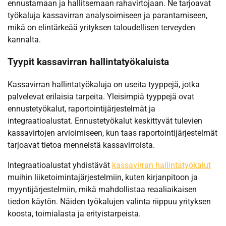
ennustamaan ja hallitsemaan rahavirtojaan. Ne tarjoavat
työkaluja kassavirran analysoimiseen ja parantamiseen,
mikä on elintärkeää yrityksen taloudellisen terveyden
kannalta.
Tyypit kassavirran hallintatyökaluista
Kassavirran hallintatyökaluja on useita tyyppejä, jotka
palvelevat erilaisia tarpeita. Yleisimpiä tyyppejä ovat
ennustetyökalut, raportointijärjestelmät ja
integraatioalustat. Ennustetyökalut keskittyvät tulevien
kassavirtojen arvioimiseen, kun taas raportointijärjestelmät
tarjoavat tietoa menneistä kassavirroista.
Integraatioalustat yhdistävät
kassavirran hallintatyökalut
muihin liiketoimintajärjestelmiin, kuten kirjanpitoon ja
myyntijärjestelmiin, mikä mahdollistaa reaaliaikaisen
tiedon käytön. Näiden työkalujen valinta riippuu yrityksen
koosta, toimialasta ja erityistarpeista.