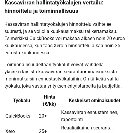
Kassavirran hallintatyökalujen vertailu:
hinnoittelu ja toiminnallisuus
Kassavirran hallintatyökalujen hinnoittelu vaihtelee
suuresti, ja se voi olla kuukausimaksu tai kertamaksu.
Esimerkiksi QuickBooks voi maksaa alkaen noin 20 euroa
kuukaudessa, kun taas Xero:n hinnoittelu alkaa noin 25
eurosta kuukaudessa.
Toiminnallisuudeltaan työkalut voivat vaihdella
yksinkertaisista kassavirran seurantaominaisuuksista
monimutkaisiin ennustustyökaluihin. On tärkeää valita
työkalu, joka vastaa yrityksen erityistarpeita ja budjettia.
Hinta
Työkalu
Keskeiset ominaisuudet
(€/kk)
Kassavirran ennustaminen,
QuickBooks
20+
raportointi
Reaaliaikainen seuranta,
Xero
25+