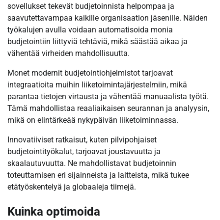
sovellukset tekevät budjetoinnista helpompaa ja
saavutettavampaa kaikille organisaation jäsenille. Näiden
työkalujen avulla voidaan automatisoida monia
budjetointiin liittyviä tehtäviä, mikä säästää aikaa ja
vähentää virheiden mahdollisuutta.
Monet modernit budjetointiohjelmistot tarjoavat
integraatioita muihin liiketoimintajärjestelmiin, mikä
parantaa tietojen virtausta ja vähentää manuaalista työtä.
Tämä mahdollistaa reaaliaikaisen seurannan ja analyysin,
mikä on elintärkeää nykypäivän liiketoiminnassa.
Innovatiiviset ratkaisut, kuten pilvipohjaiset
budjetointityökalut, tarjoavat joustavuutta ja
skaalautuvuutta. Ne mahdollistavat budjetoinnin
toteuttamisen eri sijainneista ja laitteista, mikä tukee
etätyöskentelyä ja globaaleja tiimejä.
Kuinka optimoida