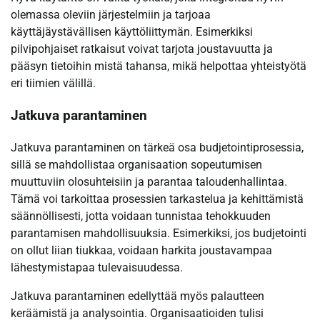
olemassa oleviin järjestelmiin ja tarjoaa
käyttäjäystävällisen käyttöliittymän. Esimerkiksi
pilvipohjaiset ratkaisut voivat tarjota joustavuutta ja
pääsyn tietoihin mistä tahansa, mikä helpottaa yhteistyötä
eri tiimien välillä.
Jatkuva parantaminen
Jatkuva parantaminen on tärkeä osa budjetointiprosessia,
sillä se mahdollistaa organisaation sopeutumisen
muuttuviin olosuhteisiin ja parantaa taloudenhallintaa.
Tämä voi tarkoittaa prosessien tarkastelua ja kehittämistä
säännöllisesti, jotta voidaan tunnistaa tehokkuuden
parantamisen mahdollisuuksia. Esimerkiksi, jos budjetointi
on ollut liian tiukkaa, voidaan harkita joustavampaa
lähestymistapaa tulevaisuudessa.
Jatkuva parantaminen edellyttää myös palautteen
keräämistä ja analysointia. Organisaatioiden tulisi