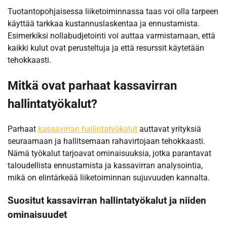
Tuotantopohjaisessa liiketoiminnassa taas voi olla tarpeen
käyttää tarkkaa kustannuslaskentaa ja ennustamista.
Esimerkiksi nollabudjetointi voi auttaa varmistamaan, että
kaikki kulut ovat perusteltuja ja että resurssit käytetään
tehokkaasti.
Mitkä ovat parhaat kassavirran
hallintatyökalut?
Parhaat
kassavirran hallintatyökalut
auttavat yrityksiä
seuraamaan ja hallitsemaan rahavirtojaan tehokkaasti.
Nämä työkalut tarjoavat ominaisuuksia, jotka parantavat
taloudellista ennustamista ja kassavirran analysointia,
mikä on elintärkeää liiketoiminnan sujuvuuden kannalta.
Suositut kassavirran hallintatyökalut ja niiden
ominaisuudet