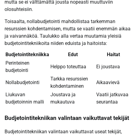
mutta se ei välttämättä jousta nopeasti muuttuviin
olosuhteisiin.
Toisaalta, nollabudjetointi mahdollistaa tarkemman
resurssien kohdentamisen, mutta se vaatii enemmän aikaa
ja vaivannäköä. Taulukko alla vertaa muutamia yleisiä
budjetointitekniikoita niiden eduista ja haitoista:
Budjetointitekniikka
Edut
Haitat
Perinteinen
Helppo toteuttaa
Ei joustava
budjetointi
Tarkka resurssien
Nollabudjetointi
Aikaavievä
kohdentaminen
Liukuvan
Joustava ja
Vaatii jatkuvaa
budjetoinnin malli
mukautuva
seurantaa
Budjetointitekniikan valintaan vaikuttavat tekijät
Budjetointitekniikan valintaan vaikuttavat useat tekijät,