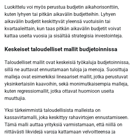
Luokittelu voi myös perustua budjetin aikahorisonttiin,
kuten lyhyen tai pitkän aikavälin budjetteihin. Lyhyen
aikavälin budjetit keskittyvät yleensä vuotuisiin tai
kvartaaleittain, kun taas pitkän aikavälin budjetit voivat
kattaa useita vuosia ja sisältää strategisia investointeja.
Keskeiset taloudelliset mallit budjetoinnissa
Taloudelliset mallit ovat keskeisiä työkaluja budjetoinnissa,
sillä ne auttavat ennustamaan tuloja ja menoja. Suosittuja
malleja ovat esimerkiksi lineaariset mallit, jotka perustuvat
yksinkertaisiin kaavoihin, sekä monimutkaisempia malleja,
kuten regressiomallit, jotka ottavat huomioon useita
muuttujia.
Yksi tärkeimmistä taloudellisista malleista on
kassavirtamalli, joka keskittyy rahavirtojen ennustamiseen.
Tämä malli auttaa yrityksiä varmistamaan, että niillä on
riittävästi likvidejä varoja kattamaan velvoitteensa ja