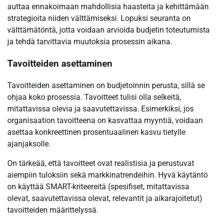
auttaa ennakoimaan mahdollisia haasteita ja kehittämään
strategioita niiden välttämiseksi. Lopuksi seuranta on
välttämätöntä, jotta voidaan arvioida budjetin toteutumista
ja tehdä tarvittavia muutoksia prosessin aikana.
Tavoitteiden asettaminen
Tavoitteiden asettaminen on budjetoinnin perusta, sillä se
ohjaa koko prosessia. Tavoitteet tulisi olla selkeitä,
mitattavissa olevia ja saavutettavissa. Esimerkiksi, jos
organisaation tavoitteena on kasvattaa myyntiä, voidaan
asettaa konkreettinen prosentuaalinen kasvu tietylle
ajanjaksolle.
On tärkeää, että tavoitteet ovat realistisia ja perustuvat
aiempiin tuloksiin sekä markkinatrendeihin. Hyvä käytäntö
on käyttää SMART-kriteereitä (spesifiset, mitattavissa
olevat, saavutettavissa olevat, relevantit ja aikarajoitetut)
tavoitteiden määrittelyssä.