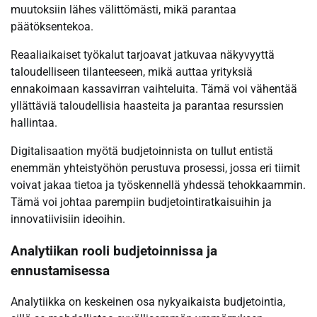
muutoksiin lähes välittömästi, mikä parantaa
päätöksentekoa.
Reaaliaikaiset työkalut tarjoavat jatkuvaa näkyvyyttä
taloudelliseen tilanteeseen, mikä auttaa yrityksiä
ennakoimaan kassavirran vaihteluita. Tämä voi vähentää
yllättäviä taloudellisia haasteita ja parantaa resurssien
hallintaa.
Digitalisaation myötä budjetoinnista on tullut entistä
enemmän yhteistyöhön perustuva prosessi, jossa eri tiimit
voivat jakaa tietoa ja työskennellä yhdessä tehokkaammin.
Tämä voi johtaa parempiin budjetointiratkaisuihin ja
innovatiivisiin ideoihin.
Analytiikan rooli budjetoinnissa ja
ennustamisessa
Analytiikka on keskeinen osa nykyaikaista budjetointia,