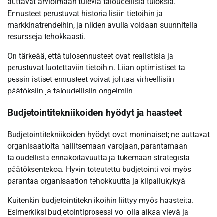
auttavat arvioimaan tulevia taloudellisia tuloksia.
Ennusteet perustuvat historiallisiin tietoihin ja
markkinatrendeihin, ja niiden avulla voidaan suunnitella
resursseja tehokkaasti.
On tärkeää, että tulosennusteet ovat realistisia ja
perustuvat luotettaviin tietoihin. Liian optimistiset tai
pessimistiset ennusteet voivat johtaa virheellisiin
päätöksiin ja taloudellisiin ongelmiin.
Budjetointitekniikoiden hyödyt ja haasteet
Budjetointitekniikoiden hyödyt ovat moninaiset; ne auttavat
organisaatioita hallitsemaan varojaan, parantamaan
taloudellista ennakoitavuutta ja tukemaan strategista
päätöksentekoa. Hyvin toteutettu budjetointi voi myös
parantaa organisaation tehokkuutta ja kilpailukykyä.
Kuitenkin budjetointitekniikoihin liittyy myös haasteita.
Esimerkiksi budjetointiprosessi voi olla aikaa vievä ja