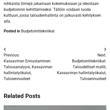
rohkaista tiimejä jakamaan kokemuksiaan ja ideoitaan
budjetoinnin kehittämiseksi. Tällöin voidaan luoda
kulttuuri, jossa taloudenhallinta on jatkuvasti kehityksen
alla.
Posted in
Budjetointitekniikat
Post
Previous:
Next:
navigation
Kassavirran Ennustaminen:
Budjetointitekniikat:
Talousanalyysi, Kassavirran
Taloudelliset mallit,
hallintatyökalut,
Kassavirran hallintatyökalut,
Tulosennusteet
Tulosennusteet
Related Posts