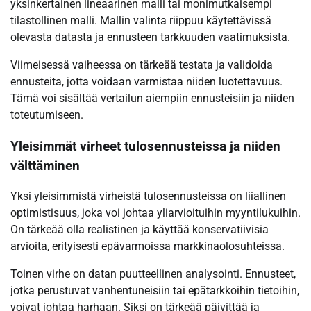
yksinkertainen lineaarinen malli tai monimutkaisempi
tilastollinen malli. Mallin valinta riippuu käytettävissä
olevasta datasta ja ennusteen tarkkuuden vaatimuksista.
Viimeisessä vaiheessa on tärkeää testata ja validoida
ennusteita, jotta voidaan varmistaa niiden luotettavuus.
Tämä voi sisältää vertailun aiempiin ennusteisiin ja niiden
toteutumiseen.
Yleisimmät virheet tulosennusteissa ja niiden
välttäminen
Yksi yleisimmistä virheistä tulosennusteissa on liiallinen
optimistisuus, joka voi johtaa yliarvioituihin myyntilukuihin.
On tärkeää olla realistinen ja käyttää konservatiivisia
arvioita, erityisesti epävarmoissa markkinaolosuhteissa.
Toinen virhe on datan puutteellinen analysointi. Ennusteet,
jotka perustuvat vanhentuneisiin tai epätarkkoihin tietoihin,
voivat johtaa harhaan. Siksi on tärkeää päivittää ja