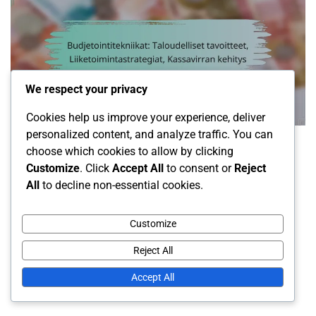
We respect your privacy
Cookies help us improve your experience, deliver
Budjetointitekniikat
personalized content, and analyze traffic. You can
choose which cookies to allow by clicking
Customize
. Click
Accept All
to consent or
Reject
Budjetointitekniikat: Taloudelliset
All
to decline non-essential cookies.
tavoitteet, Liiketoimintastrategiat,
Kassavirran kehitys
Customize
Reject All
Kalle Vainio
12/02/2026
Accept All
0