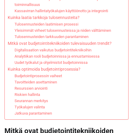
toiminnallisuus
Kassavirran hallintatyökalujen käyttöönotto ja integrointi
Kuinka laatia tarkkoja tulosennusteita?
Tulosennusteiden laatimisen prosessi
Yleisimmät virheet tulosennusteissa ja niiden välttäminen
Tulosennusteiden tarkkuuden parantaminen
Mitkä ovat budjetointitekniikoiden tulevaisuuden trendit?
Digitalisaation vaikutus budjetointitekniikoihin
Analytiikan rooli budjetoinnissa ja ennustamisessa
Uudet työkalut ja ohjelmistot budjetoinnissa
Kuinka optimoida budjetointiprosessia?
Budjetointiprosessin vaiheet
Tavoitteiden asettaminen
Resurssien arviointi
Riskien hallinta
Seurannan merkitys
Työkalujen valinta
Jatkuva parantaminen
Mitkä ovat budjetointitekniikoiden