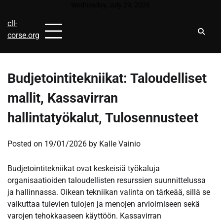
Skip
Wednesday, July 29, 2026
to
cll-
content
corse.org
Budjetointitekniikat: Taloudelliset
mallit, Kassavirran
hallintatyökalut, Tulosennusteet
Posted on
19/01/2026
by
Kalle Vainio
Budjetointitekniikat ovat keskeisiä työkaluja
organisaatioiden taloudellisten resurssien suunnittelussa
ja hallinnassa. Oikean tekniikan valinta on tärkeää, sillä se
vaikuttaa tulevien tulojen ja menojen arvioimiseen sekä
varojen tehokkaaseen käyttöön. Kassavirran