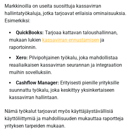
Markkinoilla on useita suosittuja kassavirran
hallintatyökaluja, jotka tarjoavat erilaisia ominaisuuksia.
Esimerkiksi:
QuickBooks:
Tarjoaa kattavan taloushallinnan,
mukaan lukien
kassavirran ennustamisen
ja
raportoinnin.
Xero:
Pilvipohjainen työkalu, joka mahdollistaa
reaaliaikaisen kassavirran seurannan ja integraation
muihin sovelluksiin.
Cashflow Manager:
Erityisesti pienille yrityksille
suunnattu työkalu, joka keskittyy yksinkertaiseen
kassavirran hallintaan.
Nämä työkalut tarjoavat myös käyttäjäystävällisiä
käyttöliittymiä ja mahdollisuuden mukauttaa raportteja
yrityksen tarpeiden mukaan.