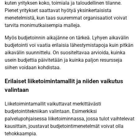
kuten yrityksen koko, toimiala ja taloudellinen tilanne.
Pienet yritykset saattavat hyötyä yksinkertaisista
menetelmistä, kun taas suuremmat organisaatiot voivat
tarvita monimutkaisempia malleja.
Myös budjetoinnin aikajänne on tärkeä. Lyhyen aikavälin
budjetointi voi vaatia erilaisia lähestymistapoja kuin pitkän
aikavälin suunnittelu. On suositeltavaa arvioida, kuinka
usein budjettia päivitetään ja kuinka paljon resursseja
siihen voidaan kohdistaa.
Erilaiset liiketoimintamallit ja niiden vaikutus
valintaan
Liiketoimintamallit vaikuttavat merkittävästi
budjetointitekniikan valintaan. Esimerkiksi
palvelupohjaisessa liiketoiminnassa, jossa tulot vaihtelevat
kausittain, joustavat budjetointimenetelmät voivat olla
tehokkaampia.