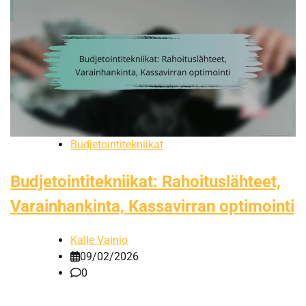
Budjetointitekniikat
Budjetointitekniikat: Rahoituslähteet,
Varainhankinta, Kassavirran optimointi
Kalle Vainio
09/02/2026
0