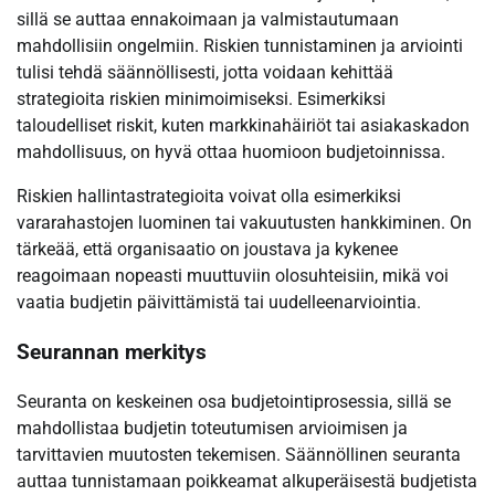
sillä se auttaa ennakoimaan ja valmistautumaan
mahdollisiin ongelmiin. Riskien tunnistaminen ja arviointi
tulisi tehdä säännöllisesti, jotta voidaan kehittää
strategioita riskien minimoimiseksi. Esimerkiksi
taloudelliset riskit, kuten markkinahäiriöt tai asiakaskadon
mahdollisuus, on hyvä ottaa huomioon budjetoinnissa.
Riskien hallintastrategioita voivat olla esimerkiksi
vararahastojen luominen tai vakuutusten hankkiminen. On
tärkeää, että organisaatio on joustava ja kykenee
reagoimaan nopeasti muuttuviin olosuhteisiin, mikä voi
vaatia budjetin päivittämistä tai uudelleenarviointia.
Seurannan merkitys
Seuranta on keskeinen osa budjetointiprosessia, sillä se
mahdollistaa budjetin toteutumisen arvioimisen ja
tarvittavien muutosten tekemisen. Säännöllinen seuranta
auttaa tunnistamaan poikkeamat alkuperäisestä budjetista