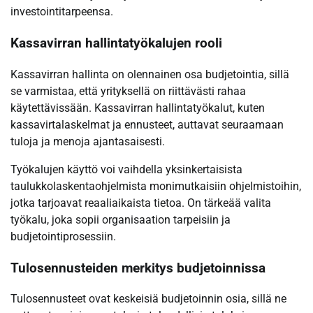
investointitarpeensa.
Kassavirran hallintatyökalujen rooli
Kassavirran hallinta on olennainen osa budjetointia, sillä
se varmistaa, että yrityksellä on riittävästi rahaa
käytettävissään. Kassavirran hallintatyökalut, kuten
kassavirtalaskelmat ja ennusteet, auttavat seuraamaan
tuloja ja menoja ajantasaisesti.
Työkalujen käyttö voi vaihdella yksinkertaisista
taulukkolaskentaohjelmista monimutkaisiin ohjelmistoihin,
jotka tarjoavat reaaliaikaista tietoa. On tärkeää valita
työkalu, joka sopii organisaation tarpeisiin ja
budjetointiprosessiin.
Tulosennusteiden merkitys budjetoinnissa
Tulosennusteet ovat keskeisiä budjetoinnin osia, sillä ne