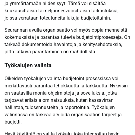
ja ymmärtämään niiden syyt. Tämä voi sisältää
kuukausittaisia tai neljännesvuosittaisia tarkastuksia,
joissa verrataan toteutuneita lukuja budjetoituihin.
Seurannan avulla organisaatio voi myös oppia menneistä
kokemuksista ja parantaa tulevia budjetointiprosesseja. On
tärkeää dokumentoida havaintoja ja kehitysehdotuksia,
jotta jatkuva parantaminen on mahdollista.
Työkalujen valinta
Oikeiden työkalujen valinta budjetointiprosessissa voi
merkittävästi parantaa tehokkuutta ja tarkkuutta. Nykyisin
on saatavilla monia ohjelmistoja ja sovelluksia, jotka
tarjoavat erilaisia ominaisuuksia, kuten kassavirran
hallintaa, tulosennusteita ja raportointia. Työkalujen
valinnassa on tärkeää arvioida organisaation tarpeet ja
budjetti.
Hyvä käytäntö on valita työkalu, joka integroituu hyvin