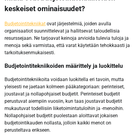
keskeiset ominaisuudet?
Budjetointitekniikat
ovat järjestelmiä, joiden avulla
organisaatiot suunnittelevat ja hallitsevat taloudellisia
resurssejaan. Ne tarjoavat keinoja arvioida tulevia tuloja ja
menoja sekä varmistaa, että varat käytetään tehokkaasti ja
tarkoituksenmukaisesti.
Budjetointitekniikoiden määrittely ja luokittelu
Budjetointitekniikoita voidaan luokitella eri tavoin, mutta
yleisesti ne jaetaan kolmeen pääkategoriaan: perinteiset,
joustavat ja nollapohjaiset budjetit. Perinteiset budjetit
perustuvat aiempiin vuosiin, kun taas joustavat budjetit
mukautuvat todellisiin liiketoimintatuloihin ja -menoihin.
Nollapohjaiset budjetit puolestaan aloittavat jokaisen
budjetointikauden nollasta, jolloin kaikki menot on
perusteltava erikseen.