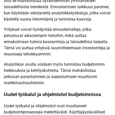
sillä se mahdollistaa syvällisemmän ymmärryksen
taloudellisista trendeistä. Ennustamisen tarkkuus paranee,
kun käytetään edistyneitä analytiikkatyökaluja, jotka voivat
käsitellä suuria tietomääriä ja tunnistaa kaavoja.
Yritykset voivat hyödyntää ennustemalleja, jotka
perustuvat aikaisempiin tietoihin, mikä auttaa
ennakoimaan tulevia kassavirtoja ja taloudellisia tarpeita.
Tämä voi auttaa yrityksiä suunnittelemaan investointeja ja
resursseja tehokkaammin.
Analytiikan avulla voidaan myös tunnistaa budjetoinnin
heikkouksia ja kehityskohteita. Tämä mahdollistaa
jatkuvan parantamisen ja sopeutumisen muuttuviin
markkinaolosuhteisiin.
Uudet työkalut ja ohjelmistot budjetoinnissa
Uudet työkalut ja ohjelmistot ovat muuttaneet
budjetointiprosesseja merkittävästi. Käyttäjäystävälliset