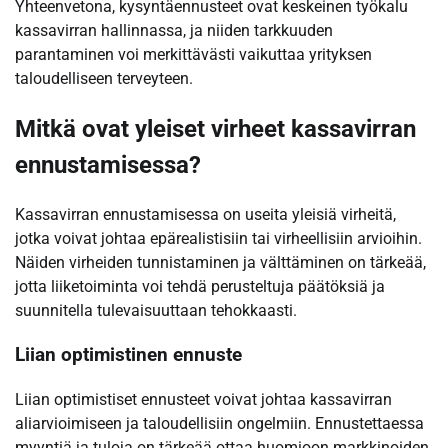
Yhteenvetona, kysyntäennusteet ovat keskeinen työkalu
kassavirran hallinnassa, ja niiden tarkkuuden
parantaminen voi merkittävästi vaikuttaa yrityksen
taloudelliseen terveyteen.
Mitkä ovat yleiset virheet kassavirran
ennustamisessa?
Kassavirran ennustamisessa on useita yleisiä virheitä,
jotka voivat johtaa epärealistisiin tai virheellisiin arvioihin.
Näiden virheiden tunnistaminen ja välttäminen on tärkeää,
jotta liiketoiminta voi tehdä perusteltuja päätöksiä ja
suunnitella tulevaisuuttaan tehokkaasti.
Liian optimistinen ennuste
Liian optimistiset ennusteet voivat johtaa kassavirran
aliarvioimiseen ja taloudellisiin ongelmiin. Ennustettaessa
myyntiä ja tuloja on tärkeää ottaa huomioon markkinoiden