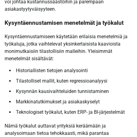
voi johtaa kustannussäästöihin ja parempaan
asiakastyytyväisyyteen.
Kysyntäennustamisen menetelmät ja työkalut
Kysyntäennustamiseen käytetään erilaisia menetelmiä ja
työkaluja, jotka vaihtelevat yksinkertaisista kaavioista
monimutkaisiin tilastollisiin malleihin. Yleisimmät
menetelmät sisältävät:
Historiallisten tietojen analysointi
Tilastolliset mallit, kuten regressioanalyysi
Kysynnän kausivaihteluiden tunnistaminen
Markkinatutkimukset ja asiakaskyselyt
Teknologiset työkalut, kuten ERP- ja BI-järjestelmät
Nämä työkalut auttavat yrityksiä keräämään ja
analysoimaan tietoa tehokkaasti, mikä parantaa