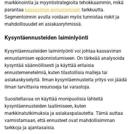
markkinointia ja myyntistrategioita tehokkaammin, mikä
parantaa
kassavirran ennustamisen
tarkkuutta.
Segmentoinnin avulla voidaan myös tunnistaa riskit ja
mahdollisuudet eri asiakasryhmissä.
Kysyntäennusteiden laiminlyönti
Kysyntäennusteiden laiminlyönti voi johtaa kassavirran
ennustamisen epäonnistumiseen. On tärkeää analysoida
kysyntää säännöllisesti ja käyttää erilaisia
ennustemenetelmiä, kuten tilastollisia malleja tai
asiakaskyselyitä. Ilman kysyntäennusteita yritys voi jäädä
ilman tarvittavia resursseja tai varastoja.
Suositeltavaa on käyttää monipuolisia lähteitä
kysyntäennusteiden laatimiseen, kuten
markkinatutkimuksia ja asiakaspalautetta. Tämä auttaa
varmistamaan, että ennusteet ovat mahdollisimman
tarkkoja ja ajantasaisia.