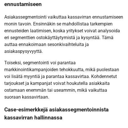
ennustamiseen
Asiakassegmentointi vaikuttaa kassavirran ennustamiseen
monin tavoin. Ensinnäkin se mahdollistaa tarkempien
ennusteiden laatimisen, koska yritykset voivat analysoida
eri segmenttien ostokäyttäytymistä ja kysyntää. Tämä
auttaa ennakoimaan sesonkivaihteluita ja
asiakaspysyvyyttä.
Toiseksi, segmentointi voi parantaa
markkinointikampanjoiden tehokkuutta, mikä puolestaan
voi lisätä myyntiä ja parantaa kassavirtaa. Kohdennetut
tarjoukset ja kampanjat voivat houkutella asiakkaita
ostamaan enemmän tai useammin, mikä vaikuttaa
suoraan kassavirtaan.
Case-esimerkkejä asiakassegmentoinnista
kassavirran hallinnassa