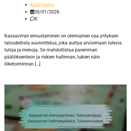
Kalle Vainio
30/01/2026
0
Kassavirran ennustaminen on olennainen osa yrityksen
taloudellista suunnittelua, joka auttaa arvioimaan tulevia
tuloja ja menoja. Se mahdollistaa paremman
päätöksenteon ja riskien hallinnan, tukien näin
liiketoiminnan […]