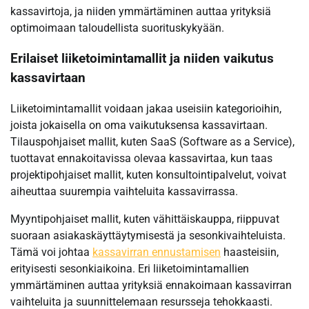
kassavirtoja, ja niiden ymmärtäminen auttaa yrityksiä
optimoimaan taloudellista suorituskykyään.
Erilaiset liiketoimintamallit ja niiden vaikutus
kassavirtaan
Liiketoimintamallit voidaan jakaa useisiin kategorioihin,
joista jokaisella on oma vaikutuksensa kassavirtaan.
Tilauspohjaiset mallit, kuten SaaS (Software as a Service),
tuottavat ennakoitavissa olevaa kassavirtaa, kun taas
projektipohjaiset mallit, kuten konsultointipalvelut, voivat
aiheuttaa suurempia vaihteluita kassavirrassa.
Myyntipohjaiset mallit, kuten vähittäiskauppa, riippuvat
suoraan asiakaskäyttäytymisestä ja sesonkivaihteluista.
Tämä voi johtaa
kassavirran ennustamisen
haasteisiin,
erityisesti sesonkiaikoina. Eri liiketoimintamallien
ymmärtäminen auttaa yrityksiä ennakoimaan kassavirran
vaihteluita ja suunnittelemaan resursseja tehokkaasti.