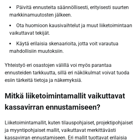
Päivitä ennusteita säännöllisesti, erityisesti suurten
markkinamuutosten jälkeen.
Ota huomioon kausivaihtelut ja muut liiketoimintaan
vaikuttavat tekijät.
Käytä erilaisia skenaarioita, jotta voit varautua
mahdollisiin muutoksiin.
Yhteistyö eri osastojen välillä voi myös parantaa
ennusteiden tarkkuutta, sillä eri näkökulmat voivat tuoda
esiin tärkeitä tietoja ja näkemyksiä.
Mitkä liiketoimintamallit vaikuttavat
kassavirran ennustamiseen?
Liiketoimintamallit, kuten tilauspohjaiset, projektipohjaiset
ja myyntipohjaiset mallit, vaikuttavat merkittävästi
kassavirran ennustamiseen. Eri mallit tuottavat erilaisia