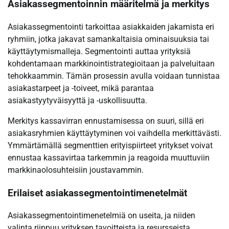
Asiakassegmentoinnin määritelmä ja merkitys
Asiakassegmentointi tarkoittaa asiakkaiden jakamista eri
ryhmiin, jotka jakavat samankaltaisia ominaisuuksia tai
käyttäytymismalleja. Segmentointi auttaa yrityksiä
kohdentamaan markkinointistrategioitaan ja palveluitaan
tehokkaammin. Tämän prosessin avulla voidaan tunnistaa
asiakastarpeet ja -toiveet, mikä parantaa
asiakastyytyväisyyttä ja -uskollisuutta.
Merkitys kassavirran ennustamisessa on suuri, sillä eri
asiakasryhmien käyttäytyminen voi vaihdella merkittävästi.
Ymmärtämällä segmenttien erityispiirteet yritykset voivat
ennustaa kassavirtaa tarkemmin ja reagoida muuttuviin
markkinaolosuhteisiin joustavammin.
Erilaiset asiakassegmentointimenetelmät
Asiakassegmentointimenetelmiä on useita, ja niiden
valinta riippuu yrityksen tavoitteista ja resursseista.