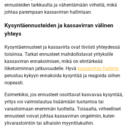
ennusteiden tarkkuutta ja vähentämään virheitä, mikä
johtaa parempaan kassavirran hallintaan.
Kysyntäennusteiden ja kassavirran välinen
yhteys
Kysyntäennusteet ja kassavirta ovat tiiviisti yhteydessä
toisiinsa. Tarkat ennusteet mahdollistavat yrityksille
kassavirran ennakoimisen, mikä on elintärkeää
liiketoiminnan jatkuvuudelle. Hyvä
kassavirran hallinta
perustuu kykyyn ennakoida kysyntää ja reagoida siihen
nopeasti.
Esimerkiksi, jos ennusteet osoittavat kasvavaa kysyntää,
yritys voi valmistautua lisäämään tuotantoa tai
varastoimaan enemmän tuotteita. Toisaalta, virheelliset
ennusteet voivat johtaa kassavirran ongelmiin, kuten
ylivarastointiin tai alhaisiin myyntilukuihin.