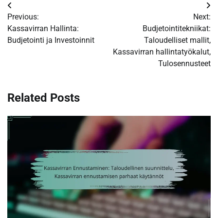
Post
Previous:
Next:
navigation
Kassavirran Hallinta:
Budjetointitekniikat:
Budjetointi ja Investoinnit
Taloudelliset mallit,
Kassavirran hallintatyökalut,
Tulosennusteet
Related Posts