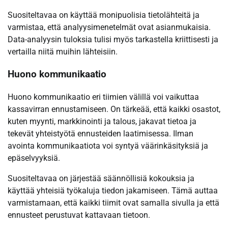
Suositeltavaa on käyttää monipuolisia tietolähteitä ja
varmistaa, että analyysimenetelmät ovat asianmukaisia.
Data-analyysin tuloksia tulisi myös tarkastella kriittisesti ja
vertailla niitä muihin lähteisiin.
Huono kommunikaatio
Huono kommunikaatio eri tiimien välillä voi vaikuttaa
kassavirran ennustamiseen. On tärkeää, että kaikki osastot,
kuten myynti, markkinointi ja talous, jakavat tietoa ja
tekevät yhteistyötä ennusteiden laatimisessa. Ilman
avointa kommunikaatiota voi syntyä väärinkäsityksiä ja
epäselvyyksiä.
Suositeltavaa on järjestää säännöllisiä kokouksia ja
käyttää yhteisiä työkaluja tiedon jakamiseen. Tämä auttaa
varmistamaan, että kaikki tiimit ovat samalla sivulla ja että
ennusteet perustuvat kattavaan tietoon.