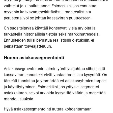
vaihtelut ja kilpailutilanne. Esimerkiksi, jos ennustaa
myynnin kasvavan merkittävästi ilman realistista
perustetta, voi se johtaa kassavirran puutteeseen.
On suositeltavaa käyttää konservatiivisia arvioita ja
tarkastella historiallisia tietoja sekä markkinatrendejä.
Ennusteiden tulisi perustua realistisiin oletuksiin, ei
pelkästään toiveajatteluun.
Huono asiakassegmentointi
Asiakassegmentoinnin laiminlyönti voi johtaa siihen, että
kassavirran ennusteet eivät vastaa todellista kysyntää. On
tärkeää tunnistaa ja ymmärtää eri asiakasryhmien tarpeet
ja käyttäytyminen. Esimerkiksi, jos yritys ei segmentoi
asiakkaitaan, se voi arvioida kysyntää väärin ja menettää
mahdollisuuksia.
Hyvä asiakassegmentointi auttaa kohdentamaan