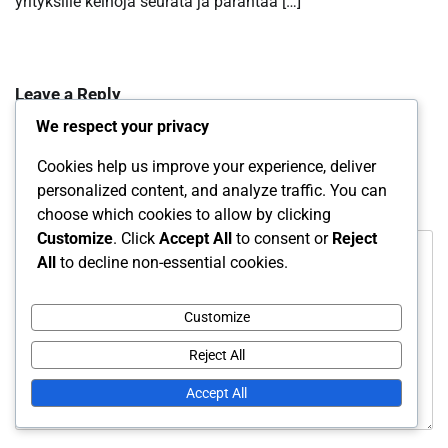
yrityksille keinoja seurata ja parantaa […]
Leave a Reply
We respect your privacy
Your email address will not be published.
Required fields
are marked
*
Cookies help us improve your experience, deliver
personalized content, and analyze traffic. You can
Comment
*
choose which cookies to allow by clicking
Customize
. Click
Accept All
to consent or
Reject
All
to decline non-essential cookies.
Customize
Reject All
Accept All