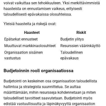
voivat vaikuttaa sen tehokkuuteen. Yksi merkittävimmistä
haasteista on ennustamisen vaikeus, erityisesti
taloudellisesti epävakaissa olosuhteissa.
Yleisiä haasteita ja riskejä ovat:
Haasteet
Riskit
Epätarkat ennusteet
Budjetin ylitys
Muuttuvat markkinaolosuhteet
Resurssien väärinkäyttö
Organisaation sisäinen
Taloudellinen
vastustus
epävakaus
Budjetoinnin rooli organisaatiossa
Budjetointi on keskeinen osa organisaation taloudellista
hallintoa ja strategista suunnittelua. Se auttaa
määrittämään, mihin resursseja kohdennetaan ja miten
taloudelliset tavoitteet saavutetaan. Budjetointi myös
edistää vastuullisuutta ja läpinäkyvyyttä organisaation