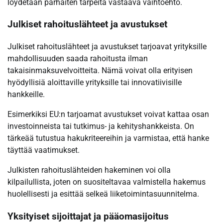
löydetään parhaiten tarpeita vastaava vaihtoehto.
Julkiset rahoituslähteet ja avustukset
Julkiset rahoituslähteet ja avustukset tarjoavat yrityksille
mahdollisuuden saada rahoitusta ilman
takaisinmaksuvelvoitteita. Nämä voivat olla erityisen
hyödyllisiä aloittaville yrityksille tai innovatiivisille
hankkeille.
Esimerkiksi EU:n tarjoamat avustukset voivat kattaa osan
investoinneista tai tutkimus- ja kehityshankkeista. On
tärkeää tutustua hakukriteereihin ja varmistaa, että hanke
täyttää vaatimukset.
Julkisten rahoituslähteiden hakeminen voi olla
kilpailullista, joten on suositeltavaa valmistella hakemus
huolellisesti ja esittää selkeä liiketoimintasuunnitelma.
Yksityiset sijoittajat ja pääomasijoitus