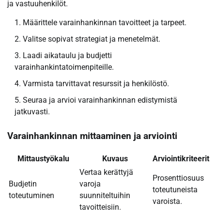
ja vastuuhenkilöt.
Määrittele varainhankinnan tavoitteet ja tarpeet.
Valitse sopivat strategiat ja menetelmät.
Laadi aikataulu ja budjetti
varainhankintatoimenpiteille.
Varmista tarvittavat resurssit ja henkilöstö.
Seuraa ja arvioi varainhankinnan edistymistä
jatkuvasti.
Varainhankinnan mittaaminen ja arviointi
Mittaustyökalu
Kuvaus
Arviointikriteerit
Vertaa kerättyjä
Prosenttiosuus
Budjetin
varoja
toteutuneista
toteutuminen
suunniteltuihin
varoista.
tavoitteisiin.