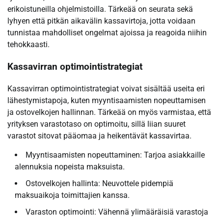
erikoistuneilla ohjelmistoilla. Tärkeää on seurata sekä
lyhyen että pitkän aikavälin kassavirtoja, jotta voidaan
tunnistaa mahdolliset ongelmat ajoissa ja reagoida niihin
tehokkaasti.
Kassavirran optimointistrategiat
Kassavirran optimointistrategiat voivat sisältää useita eri
lähestymistapoja, kuten myyntisaamisten nopeuttamisen
ja ostovelkojen hallinnan. Tärkeää on myös varmistaa, että
yrityksen varastotaso on optimoitu, sillä liian suuret
varastot sitovat pääomaa ja heikentävät kassavirtaa.
Myyntisaamisten nopeuttaminen: Tarjoa asiakkaille
alennuksia nopeista maksuista.
Ostovelkojen hallinta: Neuvottele pidempiä
maksuaikoja toimittajien kanssa.
Varaston optimointi: Vähennä ylimääräisiä varastoja