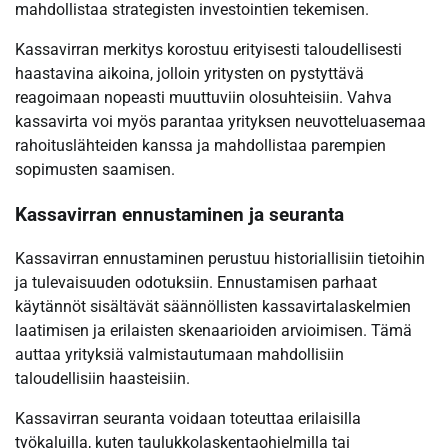
mahdollistaa strategisten investointien tekemisen.
Kassavirran merkitys korostuu erityisesti taloudellisesti
haastavina aikoina, jolloin yritysten on pystyttävä
reagoimaan nopeasti muuttuviin olosuhteisiin. Vahva
kassavirta voi myös parantaa yrityksen neuvotteluasemaa
rahoituslähteiden kanssa ja mahdollistaa parempien
sopimusten saamisen.
Kassavirran ennustaminen ja seuranta
Kassavirran ennustaminen perustuu historiallisiin tietoihin
ja tulevaisuuden odotuksiin. Ennustamisen parhaat
käytännöt sisältävät säännöllisten kassavirtalaskelmien
laatimisen ja erilaisten skenaarioiden arvioimisen. Tämä
auttaa yrityksiä valmistautumaan mahdollisiin
taloudellisiin haasteisiin.
Kassavirran seuranta voidaan toteuttaa erilaisilla
työkaluilla, kuten taulukkolaskentaohjelmilla tai