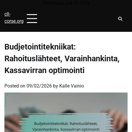
Skip
Wednesday, July 29, 2026
to
cll-
content
corse.org
Budjetointitekniikat:
Rahoituslähteet, Varainhankinta,
Kassavirran optimointi
Posted on
09/02/2026
by
Kalle Vainio