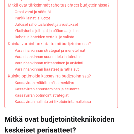
Mitkä ovat tärkeimmät rahoituslähteet budjetoinnissa?
Omat varat ja säästöt
Pankkilainat ja luotot
Julkiset rahoituslähteet ja avustukset
Yksityiset sijoittajat ja pääomasijoitus
Rahoituslähteiden vertailu ja valinta
Kuinka varainhankinta toimii budjetoinnissa?
Varainhankinnan strategiat ja menetelmät
Varainhankinnan suunnittelu ja toteutus
Varainhankinnan mittaaminen ja arviointi
Varainhankinnan haasteet ja ratkaisut
Kuinka optimoida kassavirta budjetoinnissa?
Kassavirran määritelmä ja merkitys
Kassavirran ennustaminen ja seuranta
Kassavirran optimointistrategiat
Kassavirran hallinta eri liiketoimintamalleissa
Mitkä ovat budjetointitekniikoiden
keskeiset periaatteet?