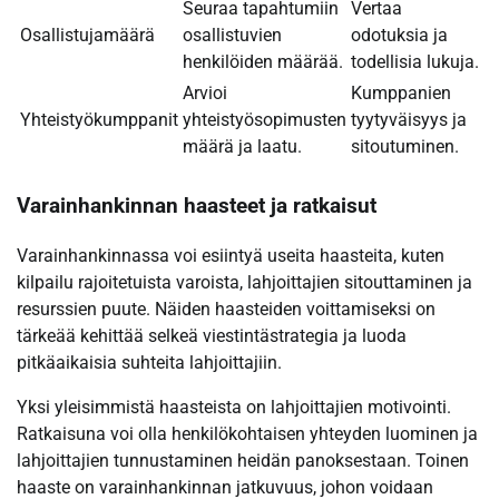
Seuraa tapahtumiin
Vertaa
Osallistujamäärä
osallistuvien
odotuksia ja
henkilöiden määrää.
todellisia lukuja.
Arvioi
Kumppanien
Yhteistyökumppanit
yhteistyösopimusten
tyytyväisyys ja
määrä ja laatu.
sitoutuminen.
Varainhankinnan haasteet ja ratkaisut
Varainhankinnassa voi esiintyä useita haasteita, kuten
kilpailu rajoitetuista varoista, lahjoittajien sitouttaminen ja
resurssien puute. Näiden haasteiden voittamiseksi on
tärkeää kehittää selkeä viestintästrategia ja luoda
pitkäaikaisia suhteita lahjoittajiin.
Yksi yleisimmistä haasteista on lahjoittajien motivointi.
Ratkaisuna voi olla henkilökohtaisen yhteyden luominen ja
lahjoittajien tunnustaminen heidän panoksestaan. Toinen
haaste on varainhankinnan jatkuvuus, johon voidaan