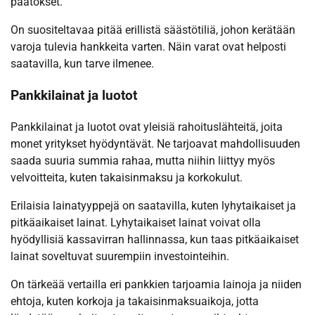
päätökset.
On suositeltavaa pitää erillistä säästötiliä, johon kerätään
varoja tulevia hankkeita varten. Näin varat ovat helposti
saatavilla, kun tarve ilmenee.
Pankkilainat ja luotot
Pankkilainat ja luotot ovat yleisiä rahoituslähteitä, joita
monet yritykset hyödyntävät. Ne tarjoavat mahdollisuuden
saada suuria summia rahaa, mutta niihin liittyy myös
velvoitteita, kuten takaisinmaksu ja korkokulut.
Erilaisia lainatyyppejä on saatavilla, kuten lyhytaikaiset ja
pitkäaikaiset lainat. Lyhytaikaiset lainat voivat olla
hyödyllisiä kassavirran hallinnassa, kun taas pitkäaikaiset
lainat soveltuvat suurempiin investointeihin.
On tärkeää vertailla eri pankkien tarjoamia lainoja ja niiden
ehtoja, kuten korkoja ja takaisinmaksuaikoja, jotta