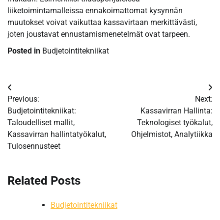
liiketoimintamalleissa ennakoimattomat kysynnän
muutokset voivat vaikuttaa kassavirtaan merkittävästi,
joten joustavat ennustamismenetelmät ovat tarpeen.
Posted in
Budjetointitekniikat
Post
Previous:
Next:
navigation
Budjetointitekniikat:
Kassavirran Hallinta:
Taloudelliset mallit,
Teknologiset työkalut,
Kassavirran hallintatyökalut,
Ohjelmistot, Analytiikka
Tulosennusteet
Related Posts
Budjetointitekniikat