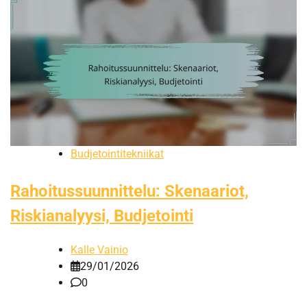
Budjetointitekniikat
Rahoitussuunnittelu: Skenaariot,
Riskianalyysi, Budjetointi
Kalle Vainio
29/01/2026
0