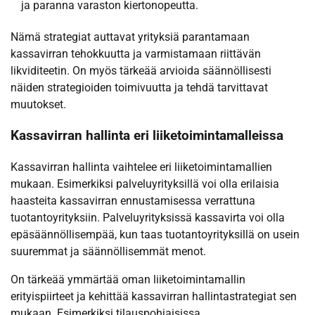
ja paranna varaston kiertonopeutta.
Nämä strategiat auttavat yrityksiä parantamaan
kassavirran tehokkuutta ja varmistamaan riittävän
likviditeetin. On myös tärkeää arvioida säännöllisesti
näiden strategioiden toimivuutta ja tehdä tarvittavat
muutokset.
Kassavirran hallinta eri liiketoimintamalleissa
Kassavirran hallinta vaihtelee eri liiketoimintamallien
mukaan. Esimerkiksi palveluyrityksillä voi olla erilaisia
haasteita kassavirran ennustamisessa verrattuna
tuotantoyrityksiin. Palveluyrityksissä kassavirta voi olla
epäsäännöllisempää, kun taas tuotantoyrityksillä on usein
suuremmat ja säännöllisemmät menot.
On tärkeää ymmärtää oman liiketoimintamallin
erityispiirteet ja kehittää kassavirran hallintastrategiat sen
mukaan. Esimerkiksi tilauspohjaisissa