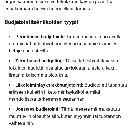
organisaation resurssien tehokkaan käytön ja auttaa
ennakoimaan tulevia taloudellisia tarpeita.
Budjetointitekniikoiden tyypit
Perinteinen budjetointi:
Tämän menetelmän avulla
organisaatiot laativat budjetin aikaisempien vuosien
tietojen perusteella.
Zero-based budgeting:
Tässä lähestymistavassa
jokainen budjetin osa-alue arvioidaan alusta alkaen,
ilman aikaisempia oletuksia.
Liiketoimintayksikköbudjetointi:
Budjetointi tapahtuu
erikseen kullekin liiketoimintayksikölle, mikä
mahdollistaa tarkemman seurannan.
Joustava budjetointi:
Tämä menetelmä mukautuu
muuttuviin olosuhteisiin, kuten myynnin tai tuotannon
vaihteluihin.