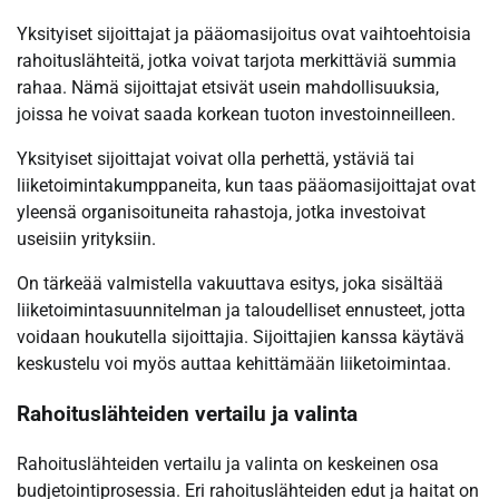
Yksityiset sijoittajat ja pääomasijoitus ovat vaihtoehtoisia
rahoituslähteitä, jotka voivat tarjota merkittäviä summia
rahaa. Nämä sijoittajat etsivät usein mahdollisuuksia,
joissa he voivat saada korkean tuoton investoinneilleen.
Yksityiset sijoittajat voivat olla perhettä, ystäviä tai
liiketoimintakumppaneita, kun taas pääomasijoittajat ovat
yleensä organisoituneita rahastoja, jotka investoivat
useisiin yrityksiin.
On tärkeää valmistella vakuuttava esitys, joka sisältää
liiketoimintasuunnitelman ja taloudelliset ennusteet, jotta
voidaan houkutella sijoittajia. Sijoittajien kanssa käytävä
keskustelu voi myös auttaa kehittämään liiketoimintaa.
Rahoituslähteiden vertailu ja valinta
Rahoituslähteiden vertailu ja valinta on keskeinen osa
budjetointiprosessia. Eri rahoituslähteiden edut ja haitat on