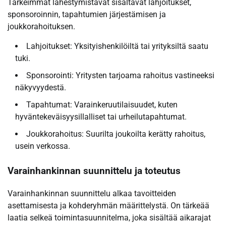
Tärkeimmät lähestymistavat sisältävät lahjoitukset,
sponsoroinnin, tapahtumien järjestämisen ja
joukkorahoituksen.
Lahjoitukset: Yksityishenkilöiltä tai yrityksiltä saatu
tuki.
Sponsorointi: Yritysten tarjoama rahoitus vastineeksi
näkyvyydestä.
Tapahtumat: Varainkeruutilaisuudet, kuten
hyväntekeväisyysillalliset tai urheilutapahtumat.
Joukkorahoitus: Suurilta joukoilta kerätty rahoitus,
usein verkossa.
Varainhankinnan suunnittelu ja toteutus
Varainhankinnan suunnittelu alkaa tavoitteiden
asettamisesta ja kohderyhmän määrittelystä. On tärkeää
laatia selkeä toimintasuunnitelma, joka sisältää aikarajat